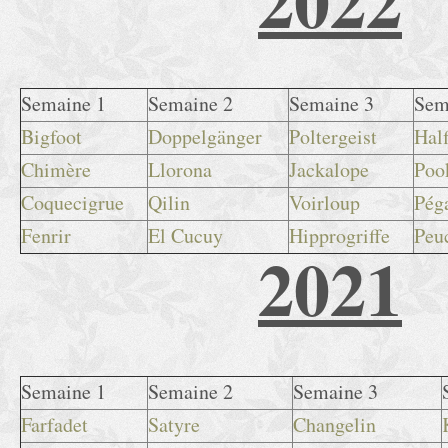
2022
Semaine 1
Semaine 2
Semaine 3
Sem
Bigfoot
Doppelgänger
Poltergeist
Half
Chimère
Llorona
Jackalope
Poo
Coquecigrue
Qilin
Voirloup
Pég
Fenrir
El Cucuy
Hipprogriffe
Peu
2021
Semaine 1
Semaine 2
Semaine 3
Farfadet
Satyre
Changelin