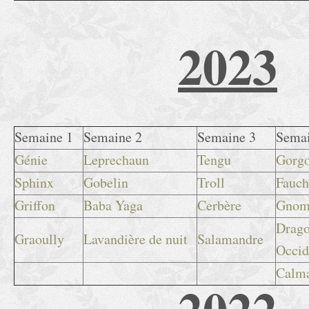
2023
Semaine 1
Semaine 2
Semaine 3
Semai
Génie
Leprechaun
Tengu
Gorg
Sphinx
Gobelin
Troll
Fauch
Griffon
Baba Yaga
Cerbère
Gnom
Drag
Graoully
Lavandière de nuit
Salamandre
Occid
Calma