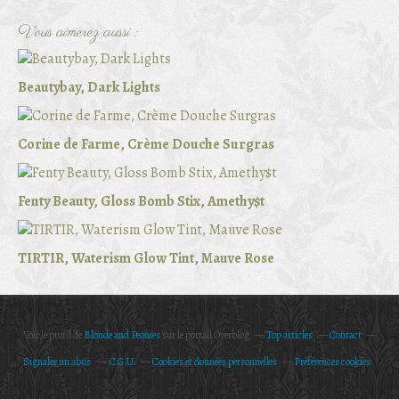
Vous aimerez aussi :
Beautybay, Dark Lights
Corine de Farme, Crème Douche Surgras
Fenty Beauty, Gloss Bomb Stix, Amethy$t
TIRTIR, Waterism Glow Tint, Mauve Rose
Voir le profil de
Blonde and Peonies
sur le portail Overblog
Top articles
Contact
Signaler un abus
C.G.U.
Cookies et données personnelles
Préférences cookies