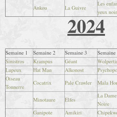
Les enfa
Ankou
La Guivre
yeux noi
2024
Semaine 1
Semaine 2
Semaine 3
Semaine
Sinistros
Krampus
Géant
Wolperti
Lupeux
Hat Man
Alkonost
Psychop
Oiseau
Cocatrix
Pale Crawler
Mala Ho
Tonnerre
La Dame
Minotaure
Elfes
Noire
Ganipote
Amikiri
Chipekw