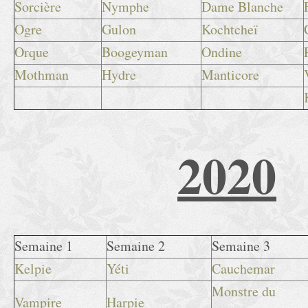
Sorcière
Nymphe
Dame Blanche
Ogre
Gulon
Kochtcheï
Orque
Boogeyman
Ondine
Mothman
Hydre
Manticore
2020
Semaine 1
Semaine 2
Semaine 3
Kelpie
Yéti
Cauchemar
Monstre du
Vampire
Harpie