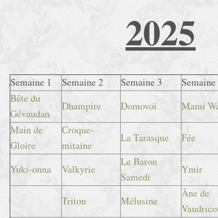
2025
Semaine 1
Semaine 2
Semaine 3
Semaine
Bête du
Dhampire
Domovoï
Mami Wa
Gévaudan
Main de
Croque-
La Tarasque
Fée
Gloire
mitaine
Le Baron
Yuki-onna
Valkyrie
Ymir
Samedi
Âne de
Triton
Mélusine
Vaudrico