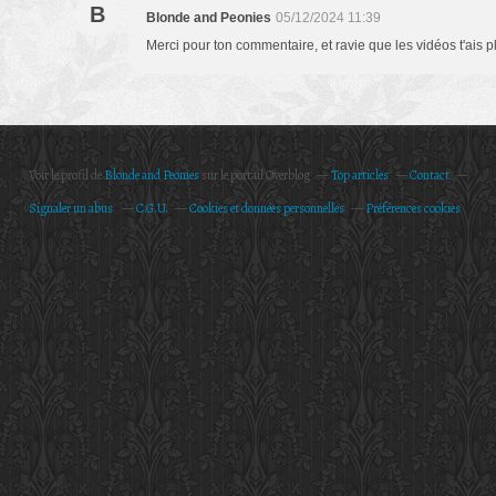
B
Blonde and Peonies
05/12/2024 11:39
Merci pour ton commentaire, et ravie que les vidéos t'ais pl
Voir le profil de
Blonde and Peonies
sur le portail Overblog
Top articles
Contact
Signaler un abus
C.G.U.
Cookies et données personnelles
Préférences cookies