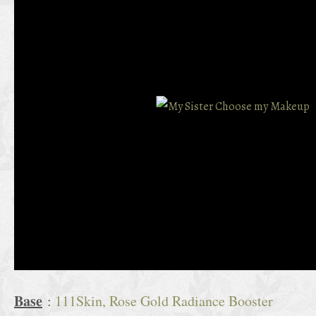
Base
:
111Skin, Rose Gold Radiance Booster