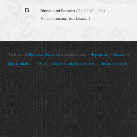
B
Blonde and Peonies
07/07/2021 13:04
Merci beaucoup, des bisous :)
Voir le profil de
Blonde and Peonies
sur le portail Overblog
Top articles
Contact
Signaler un abus
C.G.U.
Cookies et données personnelles
Préférences cookies