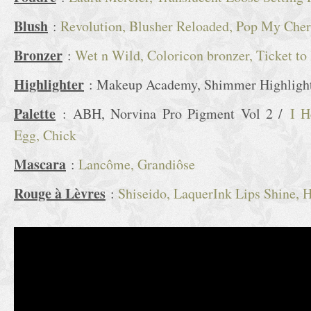
Blush
:
Revolution, Blusher Reloaded, Pop My Cher
Bronzer
:
Wet n Wild, Coloricon bronzer, Ticket to 
Highlighter
: Makeup Academy, Shimmer Highlighte
Palette
: ABH, Norvina Pro Pigment Vol 2 /
I H
Egg, Chick
Mascara
:
Lancôme, Grandiôse
Rouge à Lèvres
:
Shiseido, LaquerInk Lips Shine, 