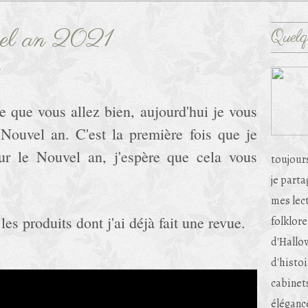
el an 2021
Quelq
s
e que vous allez bien, aujourd'hui je vous
Nouvel an. C'est la première fois que je
ur le Nouvel an, j'espère que cela vous
toujour
je part
mes lec
les produits dont j'ai déjà fait une revue.
folklore
d'Hallow
d'histoi
cabinets
éléganc