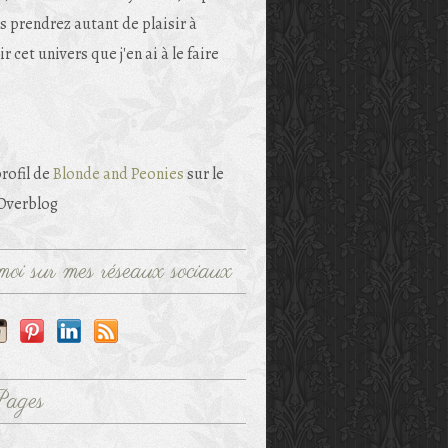
s prendrez autant de plaisir à
r cet univers que j'en ai à le faire
profil de
Blonde and Peonies
sur le
 Overblog
oi sur mes réseaux sociaux
Pages