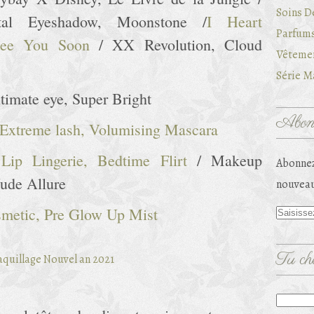
Soins D
stal Eyeshadow, Moonstone /
I Heart
Parfums
 See You Soon
/ XX Revolution, Cloud
Vêtemen
Série Ma
timate eye, Super Bright
Abonn
, Extreme lash, Volumising Mascara
Lip Lingerie, Bedtime Flirt
/ Makeup
Abonnez
ude Allure
nouveau
metic, Pre Glow Up Mist
Tu che