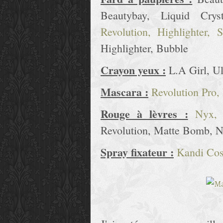
Beautybay, Liquid Cry
Revolution, Highlighter,
Highlighter, Bubble
Crayon yeux :
L.A Girl, Ul
Mascara :
Revolution Pro
Rouge à lèvres :
Nyx, 
Revolution, Matte Bomb, N
Spray fixateur :
Kandi Cos