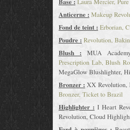
Base :
Laura Mercier, Pure
Anticerne :
Makeup Revolu
Fond de teint :
Erborian, 
Poudre :
Revolution, Bakin
Blush :
MUA Academy, 
Prescription Lab, Blush R
MegaGlow Blushlighter, Hi
Bronzer :
XX Revolution, B
Bronzer, Ticket to Brazil
Highlighter :
I Heart Revo
Revolution, Cloud Highligh
Fard à paupières :
Beauty