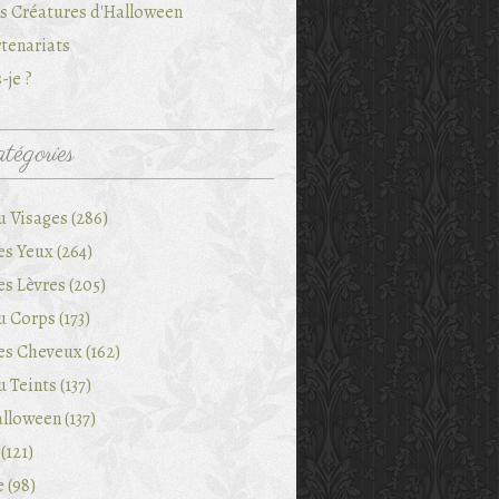
es Créatures d'Halloween
tenariats
-je ?
tégories
u Visages (286)
es Yeux (264)
es Lèvres (205)
 Corps (173)
es Cheveux (162)
 Teints (137)
lloween (137)
(121)
e (98)