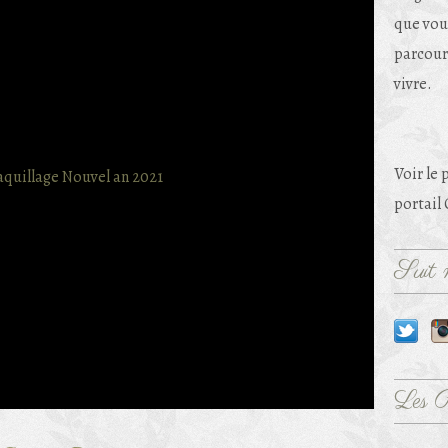
que vou
parcouri
vivre.
Voir le 
portail
Suit m
Les 