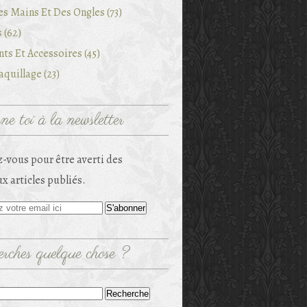
es Mains Et Des Ongles (73)
 (62)
ts Et Accessoires (45)
quillage (23)
e toi à la newsletter
-vous pour être averti des
x articles publiés.
rches quelque chose ?