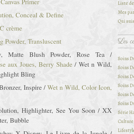
 Canvas Primer
Liste d
Mes par
tion, Conceal & Define
Qui suis
CC crème
Les ca
g Powder, Transluscent
Matte Blush Powder, Rose Tea /
Soins D
ose aux Joues, Berry Shade
/ Wet n Wild,
Soins D
ghlight Bling
Soins D
Soins Du
ronzer, Inspire /
Wet n Wild, Color Icon,
Soins D
Soins Du
lution, Highlighter, See You Soon / XX
Série Ha
ter, Bubble
Culture 
Lifestyl
bay X Disney, Le Livre de la Jungle /