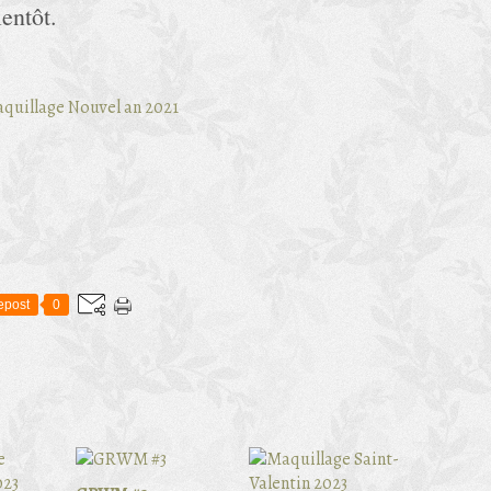
ientôt.
epost
0