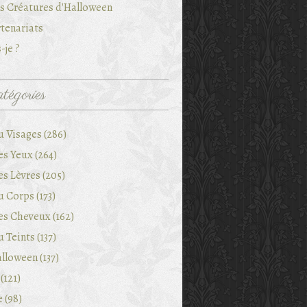
es Créatures d'Halloween
tenariats
-je ?
tégories
u Visages (286)
es Yeux (264)
es Lèvres (205)
 Corps (173)
es Cheveux (162)
 Teints (137)
lloween (137)
(121)
e (98)