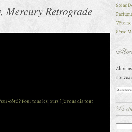
Soins D
, Mercury Retrograde
Parfums
Vêtemen
Série Ma
Abonn
Abonnez
nouveau
Tu che