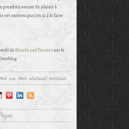
s prendrez autant de plaisir à
r cet univers que j'en ai à le faire
profil de
Blonde and Peonies
sur le
 Overblog
oi sur mes réseaux sociaux
Pages