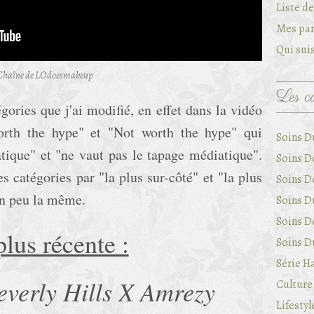
Liste d
Mes par
Qui suis
Chaîne de LOdoesmakeup
Les ca
ories que j'ai modifié, en effet dans la vidéo
orth the hype" et "Not worth the hype" qui
Soins D
atique" et "ne vaut pas le tapage médiatique".
Soins D
s catégories par "la plus sur-côté" et "la plus
Soins D
un peu la même.
Soins Du
Soins D
plus récente :
Soins Du
Série Ha
everly Hills X Amrezy
Culture 
Lifestyl