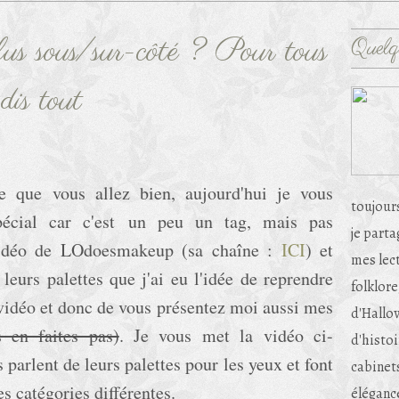
lus sous/sur-côté ? Pour tous
Quelq
dis tout
e que vous allez bien, aujourd'hui je vous
toujour
pécial car c'est un peu un tag, mais pas
je part
 vidéo de LOdoesmakeup (sa chaîne :
ICI
) et
mes lec
 leurs palettes que j'ai eu l'idée de reprendre
folklore
a vidéo et donc de vous présentez moi aussi mes
d'Hallow
 en faites pas)
. Je vous met la vidéo ci-
d'histoi
 parlent de leurs palettes pour les yeux et font
cabinets
s catégories différentes.
éléganc