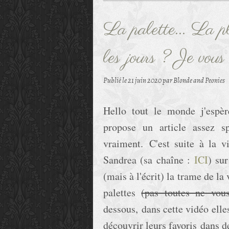
La palette... La p
les jours ? Je vous 
Publié le
21 juin 2020
par Blonde and Peonies
Hello tout le monde j'espèr
propose un article assez s
vraiment.
C'est suite à la
Sandrea (sa chaîne :
ICI
) sur
(mais à l'écrit) la trame de l
palettes
(pas toutes ne vous
dessous, dans cette vidéo elles
découvrir leurs favoris dans de