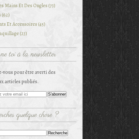
es Mains Et Des Ongles (73)
 (62)
ts Et Accessoires (45)
quillage (23)
e toi à la newsletter
-vous pour être averti des
x articles publiés.
rches quelque chose ?