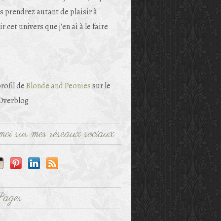
s prendrez autant de plaisir à
r cet univers que j'en ai à le faire
profil de
Blonde and Peonies
sur le
 Overblog
oi sur mes réseaux sociaux
Pages