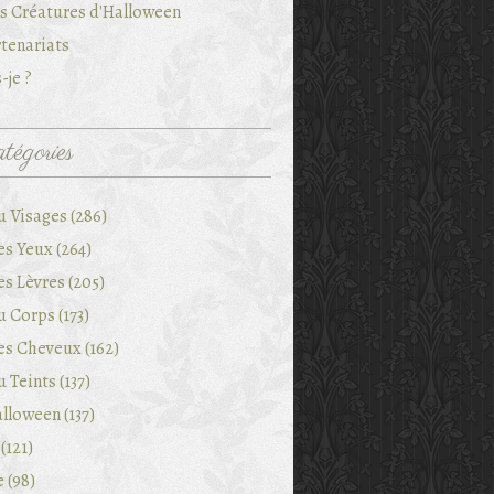
es Créatures d'Halloween
tenariats
-je ?
tégories
u Visages (286)
es Yeux (264)
es Lèvres (205)
 Corps (173)
es Cheveux (162)
 Teints (137)
lloween (137)
(121)
e (98)