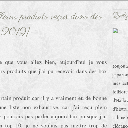
eurs produits reçus dans des
Quelq
re 2019]
e que vous allez bien, aujourd'hui je vous
toujour
rs produits que j'ai pu recevoir dans des box
je part
mes lec
folklore
ertain produit car il y a vraiment eu de bonne
d'Hallow
ne liste non exhaustive, car j'ai reçu plein
d'histoi
e pourrais pas parler aujourd'hui puisque j'ai
cabinets
n top 10, je ne voulais pas mettre trop de
éléganc