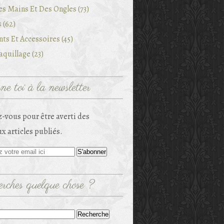
es Mains Et Des Ongles (73)
 (62)
ts Et Accessoires (45)
quillage (23)
e toi à la newsletter
-vous pour être averti des
x articles publiés.
rches quelque chose ?