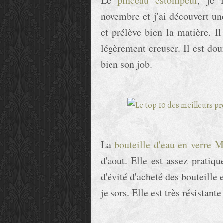
Le
pinceau estompeur
, je 
novembre et j'ai découvert u
et prélève bien la matière. I
légèrement creuser. Il est doux
bien son job.
La
bouteille d'eau en verre 
d'aout. Elle est assez pratiq
d'évité d'acheté des bouteille 
je sors. Elle est très résistant