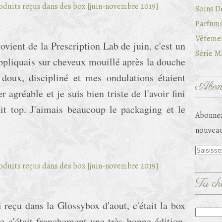
Soins D
Parfums
Vêtemen
provient de la Prescription Lab de juin, c'est un
Série Ma
appliquais sur cheveux mouillé après la douche
doux, discipliné et mes ondulations étaient
Abonn
r agréable et je suis bien triste de l'avoir fini
uit top. J'aimais beaucoup le packaging et le
Abonnez
nouveau
Tu che
ai reçu dans la Glossybox d'aout, c'était la box
ue c'était franchement une très bonne édition,