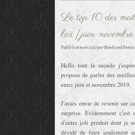
Le top 10 des meill
box [juin-novemb
Publié le
18 mars 2020
par Blonde and Peonies
Hello tout le monde j'espèr
propose de parler des meilleu
entre juin et novembre 2019.
J'avais envie de revenir sur c
surprise. Evidemment c'est u
d'autre joli produit dont je n
décidé de faire seulement u