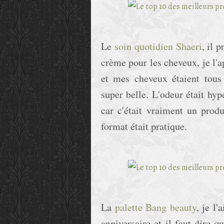
Le
soin quotidien Shaeri
, il 
crème pour les cheveux, je l'
et mes cheveux étaient tous 
super belle. L'odeur était hype
car c'était vraiment un prod
format était pratique.
La
palette Bang beauty
, je l'
anniversaire et il faut dire q