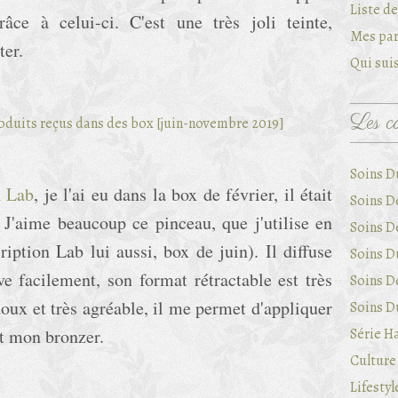
Liste d
ce à celui-ci. C'est une très joli teinte,
Mes par
ter.
Qui suis
Les ca
Soins D
n Lab
, je l'ai eu dans la box de février, il était
Soins D
 J'aime beaucoup ce pinceau, que j'utilise en
Soins D
ription Lab lui aussi, box de juin). Il diffuse
Soins Du
ve facilement, son format rétractable est très
Soins D
doux et très agréable, il me permet d'appliquer
Soins Du
nt mon bronzer.
Série Ha
Culture 
Lifestyl