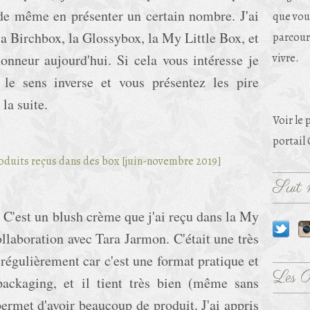
 de même en présenter un certain nombre. J'ai
que vou
 la Birchbox, la Glossybox, la My Little Box, et
parcouri
honneur aujourd'hui. Si cela vous intéresse je
vivre.
 le sens inverse et vous présentez les pire
 la suite.
Voir le 
portail
Suit m
. C'est un blush crème que j'ai reçu dans la My
llaboration avec Tara Jarmon. C'était une très
e régulièrement car c'est une format pratique et
Les 
packaging, et il tient très bien (même sans
ermet d'avoir beaucoup de produit. J'ai appris