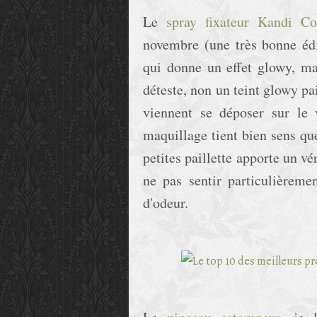
Le
spray fixateur Kandi Co
novembre (une très bonne édi
qui donne un effet glowy, mai
déteste, non un teint glowy pa
viennent se déposer sur le 
maquillage tient bien sens que
petites paillette apporte un vé
ne pas sentir particulièreme
d'odeur.