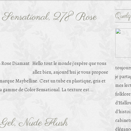
r Sensational, 278 Rose
Quelq
Hello tout le monde j'espère que vous
toujour
allez bien, aujourd'hui je vous propose
je part
 marque Maybelline. C'est un tube en plastique, gris et
mes lec
a gamme de Color Sensational. La texture est...
folklore
d'Hallow
d'histoi
 Gel, Nude Flush
cabinets
éléganc