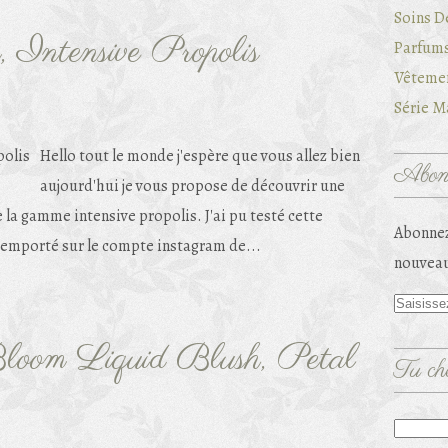
Soins D
, Intensive Propolis
Parfums
Vêtemen
Série Ma
Hello tout le monde j'espère que vous allez bien
Abonn
aujourd'hui je vous propose de découvrir une
 la gamme intensive propolis. J'ai pu testé cette
Abonnez
remporté sur le compte instagram de...
nouveau
loom Liquid Blush, Petal
Tu che