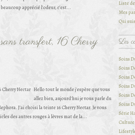
Liste d
i beaucoup apprécié l'odeur, c'est...
Mes par
Qui suis
ans transfert, 16 Cherry
Les ca
Soins D
Soins D
Soins D
Soins Du
Hello tout le monde j'espère que vous
Soins D
allez bien, aujourd'hui je vous parle du
Soins Du
ephora. J'ai choisi la teinte 16 Cherry Nectar. Je vous
Série Ha
icles des autres rouges à lèvres mat de la...
Culture 
Lifestyl