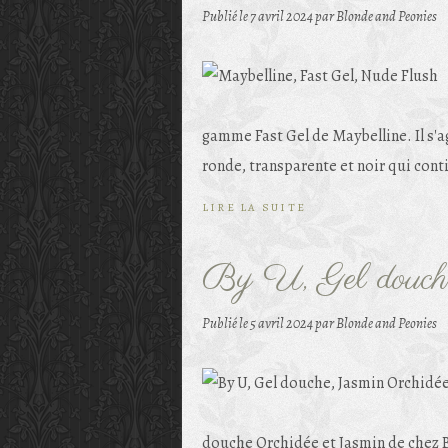
Publié le
7 avril 2024
par Blonde and Peonies
gamme Fast Gel de Maybelline. Il s'ag
ronde, transparente et noir qui conti
LIRE LA SUITE
By U, Gel douche
Publié le
5 avril 2024
par Blonde and Peonies
douche Orchidée et Jasmin de chez B