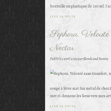
bouteille en plastique de 250 ml. J'a
LIRE LA SUITE
Sephora, Velouté s
Nectar
Publié le
3 avril 2024
par Blonde and Peonies
rouge à lèvre mat fini métal de chez S
met ci-dessous les liens vers mes art
LIRE LA SUITE