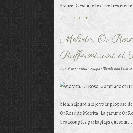
France. C'est une texture très crémeu
LIRE LA SUITE
Melvita, Or Rose
Raffermissant et T
Publié le
27 mars 2024
par Blonde and Peonies
bien, aujourd'hui je vous propose d
Or Rose de Melvita. La gamme Or Ros
beaucoup les packagings qui sont...