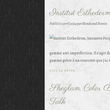
Institut Esthederm
Publié le
1 avril 2024
par Blonde and Peonies
gamme anti imperfection. Il s'agit de
gamme grâce à un concours que j'ai 
LIRE LA SUITE
Sheglam, Color B
Talk