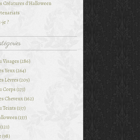
es Créatures d'Halloween
tenariats
-je ?
tégories
u Visages (286)
es Yeux (264)
es Lèvres (205)
 Corps (173)
es Cheveux (162)
 Teints (137)
lloween (137)
(121)
e (98)