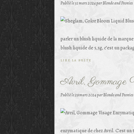
Publié le
31 mars 2024
par Blonde and Peonies
parler un blush liquide de la marque Sh
blush liquide de 5,5g, c’est un packa
LIRE LA SUITE
Avril, Gommage V
Publié le
29 mars 2024
par Blonde and Peonies
enzymatique de chez Avril. C'est un t