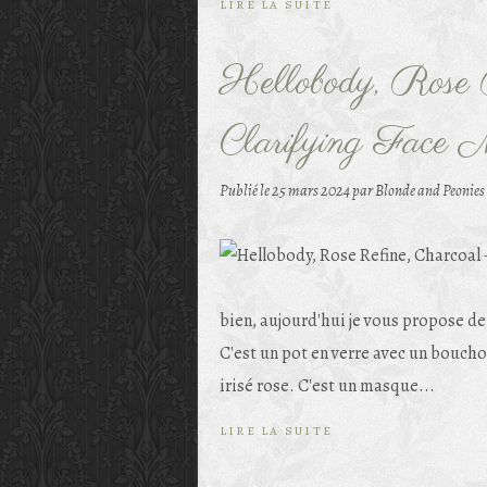
LIRE LA SUITE
Hellobody, Rose 
Clarifying Face 
Publié le
25 mars 2024
par Blonde and Peonies
bien, aujourd'hui je vous propose d
C'est un pot en verre avec un boucho
irisé rose. C'est un masque...
LIRE LA SUITE