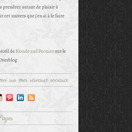
s prendrez autant de plaisir à
r cet univers que j'en ai à le faire
profil de
Blonde and Peonies
sur le
 Overblog
oi sur mes réseaux sociaux
Pages