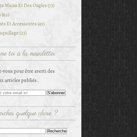
es Mains Et Des Ongles (73)
 (62)
ts Et Accessoires (45)
quillage (23)
e toi à la newsletter
-vous pour être averti des
x articles publiés.
rches quelque chose ?