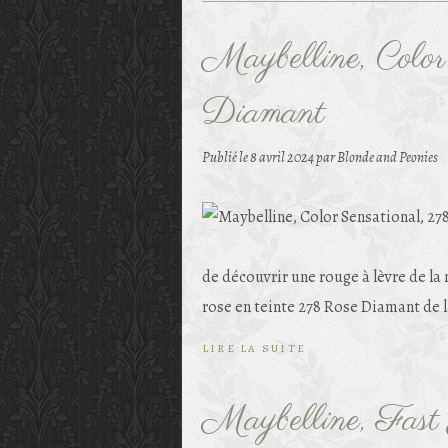
Maybelline, Colo
Diamant
Publié le
8 avril 2024
par Blonde and Peonies
de découvrir une rouge à lèvre de la
rose en teinte 278 Rose Diamant de l
LIRE LA SUITE
Maybelline, Fast