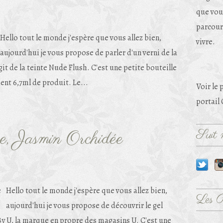
que vou
parcouri
Hello tout le monde j'espère que vous allez bien,
vivre.
aujourd'hui je vous propose de parler d'un verni de la
it de la teinte Nude Flush. C'est une petite bouteille
ent 6,7ml de produit. Le...
Voir le 
portail
Suit m
, Jasmin Orchidée
Hello tout le monde j'espère que vous allez bien,
Les 
aujourd'hui je vous propose de découvrir le gel
y U, la marque en propre des magasins U. C'est une