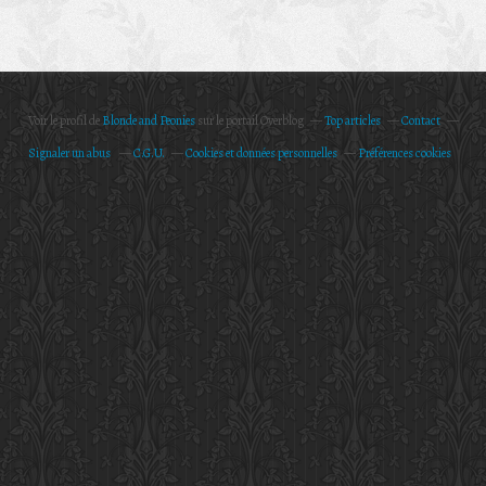
Voir le profil de
Blonde and Peonies
sur le portail Overblog
Top articles
Contact
Signaler un abus
C.G.U.
Cookies et données personnelles
Préférences cookies