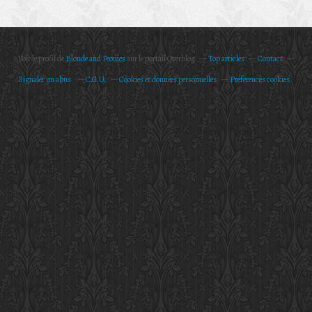
Voir le profil de
Blonde and Peonies
sur le portail Overblog
Top articles
Contact
Signaler un abus
C.G.U.
Cookies et données personnelles
Préférences cookies