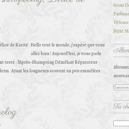
Soins D
Parfums
Vêtemen
s
Série Ma
Hello tout le monde, j’espère que vous
Abonn
allez bien ! Aujourd’hui, je vous parle
ment testé : l’Après-Shampoing Démêlant Réparateur
Abonnez
uderm. Ayant les longueurs souvent un peu emmêlées
nouveau
Tu che
rolog
s