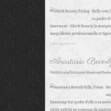
Hello tout 
va parler d
lancement : Glitch Beauty, la marqu
maquilleuse professionnelle et figur
LIRE LA SUITE
Anastasia Beverl
Publié le
24 juillet 2026
par Blonde and Peonie
Hel
auj
beaucoup fait parler d’elle à sa sortie
Cette palette se compose de quatorz