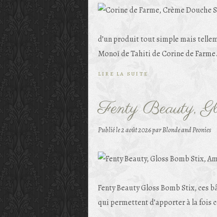
d’un produit tout simple mais telle
Monoï de Tahiti de Corine de Farme. 
LIRE LA SUITE
Fenty Beauty, G
Publié le
2 août 2026
par Blonde and Peonies
Fenty Beauty Gloss Bomb Stix, ces bât
qui permettent d’apporter à la fois c