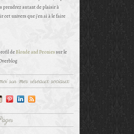
s prendrez autant de plaisir à
r cet univers que j'en ai à le faire
profil de
Blonde and Peonies
sur le
 Overblog
oi sur mes réseaux sociaux
Pages