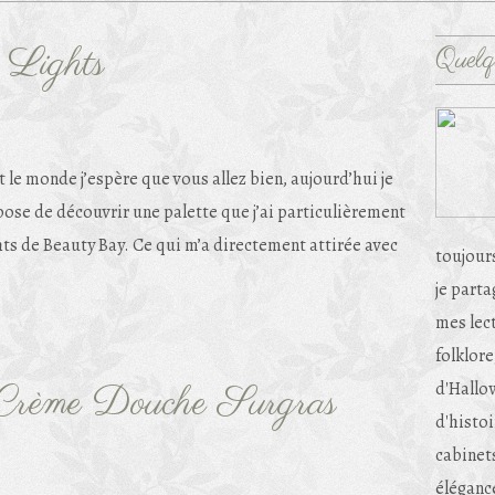
 Lights
Quelq
t le monde j’espère que vous allez bien, aujourd’hui je
ose de découvrir une palette que j’ai particulièrement
hts de Beauty Bay. Ce qui m’a directement attirée avec
toujour
je part
mes lec
folklore
d'Hallow
 Crème Douche Surgras
d'histoi
cabinets
éléganc