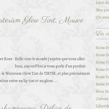
Liste d
Mes par
ism Glow Tint, Mauve
Qui suis
Les ca
Soins D
Soins D
Hello tout le monde j’espère que vous allez
Soins D
bien, aujourd’hui je vous parle d’un produit
Soins Du
 : le Waterism Glow Tint de TIRTIR, et plus précisément
Soins D
tue entre un lip tint et un gloss....
Soins Du
Série Ha
Culture 
shampooing, Délice de
Lifestyl