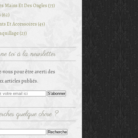
es Mains Et Des Ongles (73)
 (62)
ts Et Accessoires (45)
quillage (23)
e toi à la newsletter
-vous pour être averti des
x articles publiés.
rches quelque chose ?