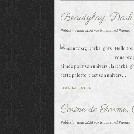
Beautybay, Dark
Publié le
7 août 2026
par Blonde and Peonies
Hello tou
vous prop
aimée pour son univers : la Dark Lig
cette palette, c’est son univers...
LIRE LA SUITE
Corine de Farme,
Publié le
5 août 2026
par Blonde and Peonies