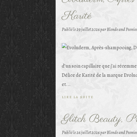
Karité
Publié le
29 juillet 2026
par Blonde and Peonie
d’un soin capillaire que j’ai récem
Délice de Karité de la marque Evol
et...
LIRE LA SUITE
Glitch Beauty, P
Publié le
26 juillet 2026
par Blonde and Peonie