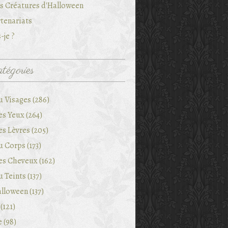
es Créatures d'Halloween
tenariats
-je ?
tégories
u Visages (286)
es Yeux (264)
es Lèvres (205)
 Corps (173)
es Cheveux (162)
 Teints (137)
lloween (137)
(121)
e (98)