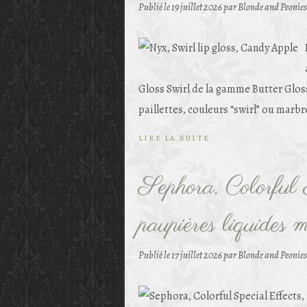
Publié le
19 juillet 2026
par Blonde and Peonies
Gloss Swirl de la gamme Butter Glo
paillettes, couleurs “swirl” ou marb
LIRE LA SUITE
Sephora, Colorful S
paupières liquides 
Publié le
17 juillet 2026
par Blonde and Peonies