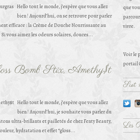
Hello tout le monde, j’espère que vous allez
que vou
bien ! Aujourd’hui, on se retrouve pour parler
parcouri
ment efficace : la Crème de Douche Nourrissante au
vivre.
Si vous aimez les odeurs solaires, douces...
Voir le 
portail
loss Bomb Stix, Amethy$t
Suit m
Hello tout le monde, j’espère que vous allez
bien ! Aujourd’hui, je souhaite vous parler du
ons ultra-brillants et pailletés de chez Fenty Beauty,
Les 
ouleur, hydratation et effet “gloss...