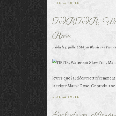
LIRE LA SUITE
TIRTIR, Water
Rose
Publié le
31 juillet 2026
par Blonde and Peonies
lèvres que j’ai découvert récemment
la teinte Mauve Rose. Ce produit se si
LIRE LA SUITE
Evoluderm, Après-