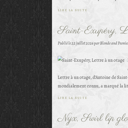
LIRE LA SUITE
Saint-Exupéry, Le
Publié le
22 juillet 2026
par Blonde and Peonie
Lettre à un otage, d’Antoine de Sain
mondialement connu, a marqué la lit
LIRE LA SUITE
Nyx, Swirl lip gl