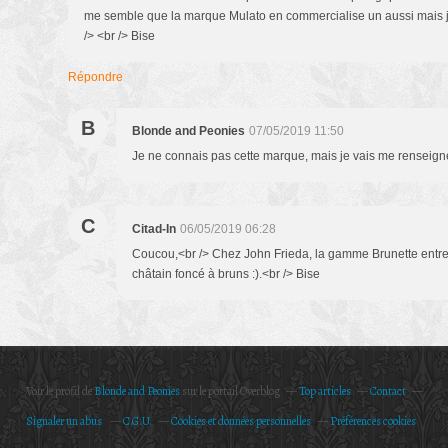
me semble que la marque Mulato en commercialise un aussi mais je 
/> <br /> Bise
Répondre
B
Blonde and Peonies
07/05/2019 11:50
Je ne connais pas cette marque, mais je vais me renseigne
C
Citad-In
06/05/2019 06:28
Coucou,<br /> Chez John Frieda, la gamme Brunette entret
châtain foncé à bruns :).<br /> Bise
Voir le profil de
Blonde and Peonies
sur le portail Overblog
Top articles
Contact
Signaler un abus
C.G.U.
Cookies et données personnelles
Préférences cookies