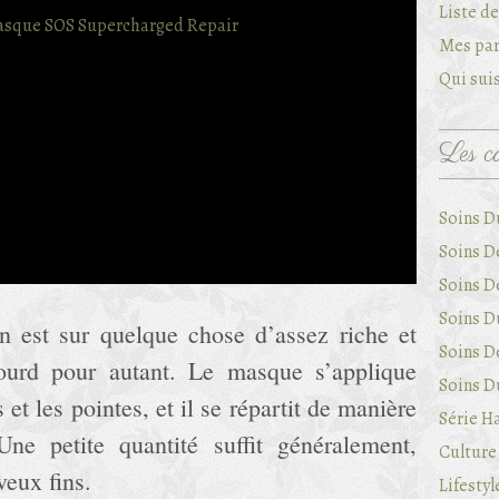
Liste d
Mes par
Qui suis
Les ca
Soins D
Soins D
Soins D
Soins Du
n est sur quelque chose d’assez riche et
Soins D
lourd pour autant. Le masque s’applique
Soins Du
 et les pointes, et il se répartit de manière
Série Ha
Une petite quantité suffit généralement,
Culture 
veux fins.
Lifestyl