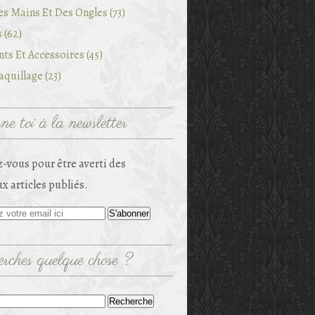
es Mains Et Des Ongles (73)
 (62)
ts Et Accessoires (45)
quillage (23)
e toi à la newsletter
-vous pour être averti des
x articles publiés.
rches quelque chose ?