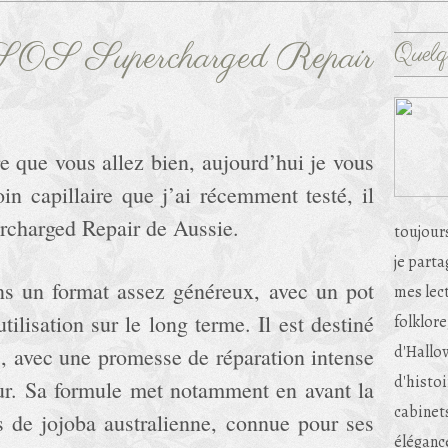
SOS Supercharged Repair
Quelq
e que vous allez bien, aujourd’hui je vous
in capillaire que j’ai récemment testé, il
rcharged Repair de Aussie.
toujour
je part
s un format assez généreux, avec un pot
mes lec
ilisation sur le long terme. Il est destiné
folklore
d'Hallow
, avec une promesse de réparation intense
d'histoi
eur. Sa formule met notamment en avant la
cabinets
s de jojoba australienne, connue pour ses
éléganc