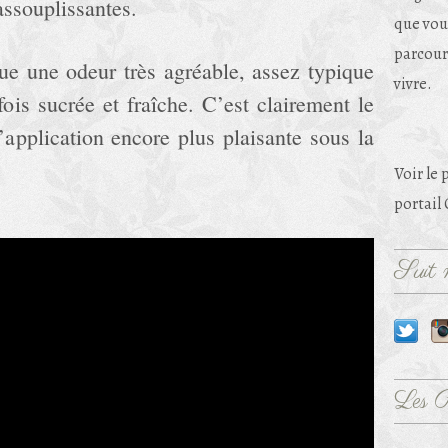
assouplissantes.
que vou
parcouri
ue une odeur très agréable, assez typique
vivre.
ois sucrée et fraîche. C’est clairement le
’application encore plus plaisante sous la
Voir le 
portail
Suit m
Les 