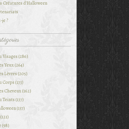
es Créatures d'Halloween
tenariats
-je ?
tégories
u Visages (286)
es Yeux (264)
es Lèvres (205)
 Corps (173)
es Cheveux (162)
 Teints (137)
lloween (137)
(121)
e (98)