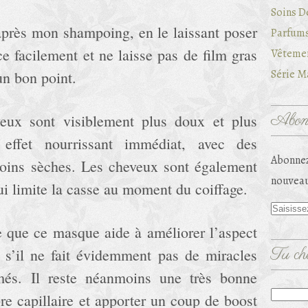
Soins D
 après mon shampoing, en le laissant poser
Parfums
ce facilement et ne laisse pas de film gras
Vêtemen
Série Ma
un bon point.
Abonn
eveux sont visiblement plus doux et plus
effet nourrissant immédiat, avec des
Abonnez
moins sèches. Les cheveux sont également
nouveau
ui limite la casse au moment du coiffage.
ve que ce masque aide à améliorer l’aspect
Tu che
s’il ne fait évidemment pas de miracles
més. Il reste néanmoins une très bonne
bre capillaire et apporter un coup de boost