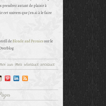
s prendrez autant de plaisir à
r cet univers que j'en ai à le faire
profil de
Blonde and Peonies
sur le
 Overblog
oi sur mes réseaux sociaux
Pages