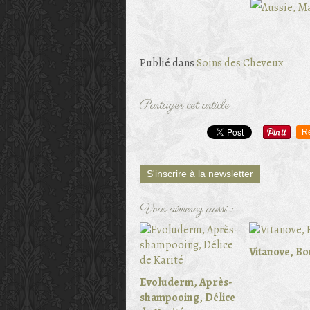
Publié dans
Soins des Cheveux
Partager cet article
R
S'inscrire à la newsletter
Vous aimerez aussi :
Vitanove, Bo
Evoluderm, Après-
shampooing, Délice