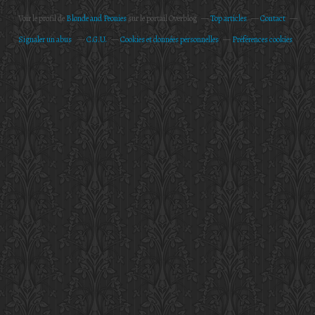
Voir le profil de
Blonde and Peonies
sur le portail Overblog
Top articles
Contact
Signaler un abus
C.G.U.
Cookies et données personnelles
Préférences cookies