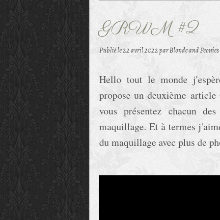
GRWM #2
Publié le
22 avril 2022
par Blonde and Peonies
Hello tout le monde j'espèr
propose un deuxième article 
vous présentez chacun des 
maquillage. Et à termes j'aime
du maquillage avec plus de ph