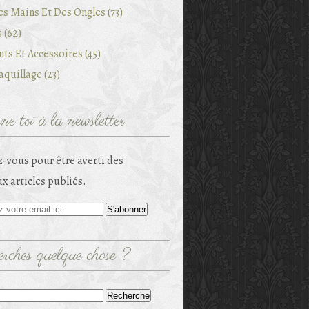
es Mains Et Des Ongles (73)
 (62)
ts Et Accessoires (45)
quillage (23)
e toi à la newsletter
-vous pour être averti des
x articles publiés.
rches quelque chose ?