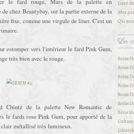
er le fard rouge, Mars de la palette en
Liste d
 de chez Beautybay, sur la partie externe de la
Mes par
ière fixe, comme une virgule de liner. C'est un
Qui suis
primaire.
Les ca
our estomper vers l'intérieur le fard Pink Gum,
nge très bien avec le rouge.
Soins D
Soins D
Soins D
Soins Du
Soins D
Soins Du
ard Chintz de la palette New Romantic de
Série Ha
rs le fards rose Pink Gum, pour apporté de la
Culture 
e clair métallisé très lumineux.
Lifestyl