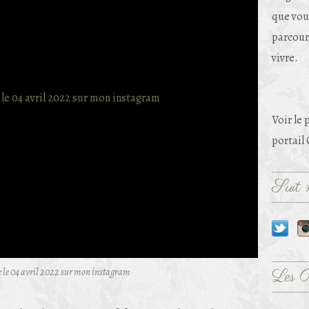
que vou
parcouri
vivre.
Voir le 
portail
Suit m
e le 04 avril 2022 sur mon instagram
Les 