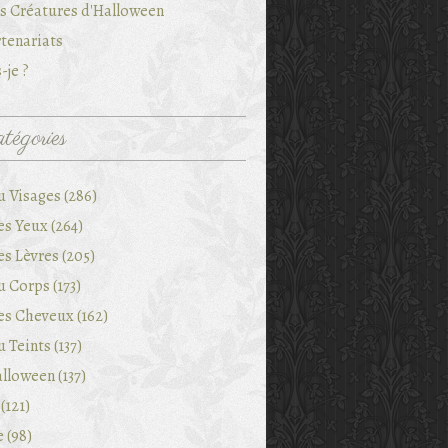
es Créatures d'Halloween
tenariats
-je ?
tégories
u Visages (286)
es Yeux (264)
es Lèvres (205)
 Corps (173)
es Cheveux (162)
 Teints (137)
lloween (137)
(121)
e (98)