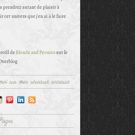
s prendrez autant de plaisir à
r cet univers que j'en ai à le faire
profil de
Blonde and Peonies
sur le
 Overblog
oi sur mes réseaux sociaux
Pages