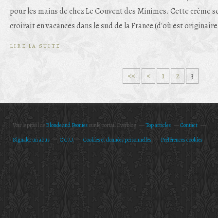
pour les mains de chez Le Couvent des Minimes. Cette crème se
croirait en vacances dans le sud de la France (d'où est originair
LIRE LA SUITE
<<
<
1
2
3
Voir le profil de
Blonde and Peonies
sur le portail Overblog
Top articles
Contact
Signaler un abus
C.G.U.
Cookies et données personnelles
Préférences cookies