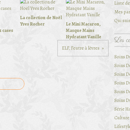
Liste d
Mes par
La collection de Noël
Qui suis
Yves Rocher
Le Mini Macaron,
1 cases
Masque Mains
Hydratant Vanille
Les ca
ELF, Feutre à lèvres
Soins D
Soins D
Soins D
Soins Du
Soins D
Soins Du
Série Ha
Culture 
Lifestyl