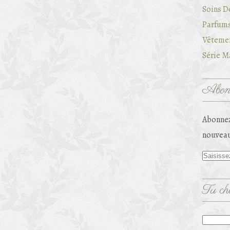
Soins D
Parfums
Vêtemen
Série Ma
Abonn
Abonnez
nouveau
Tu che