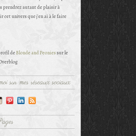
s prendrez autant de plaisir à
r cet univers que j'en ai à le faire
profil de
Blonde and Peonies
sur le
 Overblog
oi sur mes réseaux sociaux
Pages