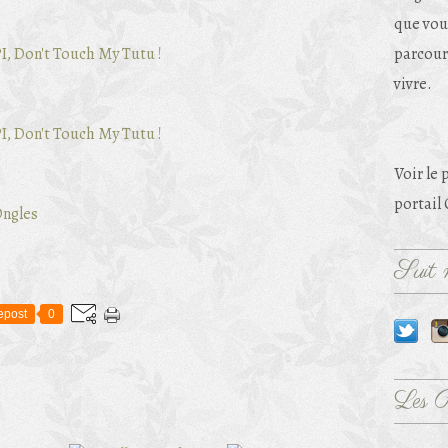
que vou
parcouri
vivre.
Voir le 
portail
Ongles
Suit m
epost
0
Les 