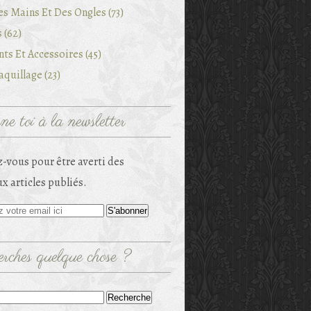
es Mains Et Des Ongles (73)
 (62)
ts Et Accessoires (45)
quillage (23)
e toi à la newsletter
-vous pour être averti des
x articles publiés.
rches quelque chose ?