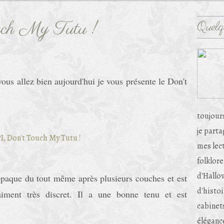
ch My Tutu !
Quelq
ous allez bien aujourd'hui je vous présente le Don't
toujour
je part
mes lec
folklore
d'Hallow
s opaque du tout même après plusieurs couches et est
d'histoi
raiment très discret. Il a une bonne tenu et est
cabinets
éléganc