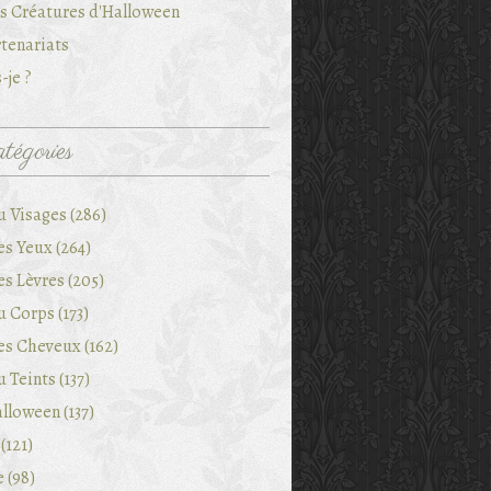
es Créatures d'Halloween
tenariats
-je ?
tégories
u Visages (286)
es Yeux (264)
es Lèvres (205)
 Corps (173)
es Cheveux (162)
 Teints (137)
lloween (137)
(121)
e (98)