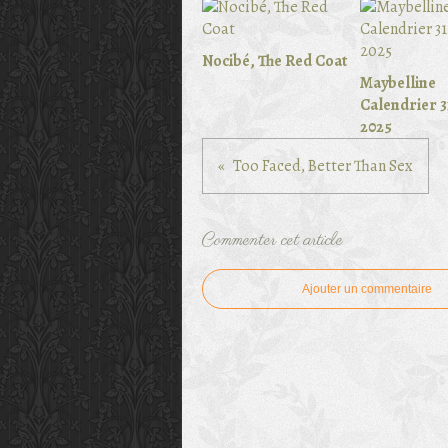
Nocibé, The Red Coat
Maybelline
Calendrier 3
2025
Too Faced, Better Than Sex
Commenter cet article
Ajouter un commentaire