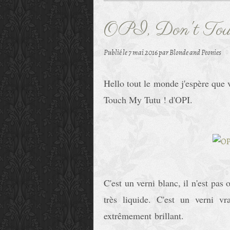
OPI, Don't Tou
Publié le
7 mai 2016
par Blonde and Peonies
Hello tout le monde j'espère que v
Touch My Tutu ! d'OPI.
C'est un verni blanc, il n'est pa
très liquide. C'est un verni v
extrêmement brillant.