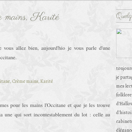
 mains, Karité
Quelq
 vous allez bien, aujourd'hio je vous parle d'une
ccitane.
toujour
je part
mes lec
folklore
d'Hallow
es pour les mains l'Occitane et que je les trouve
d'histoi
 a une qui sort incontestablement du lot : celle au
cabinets
éléganc