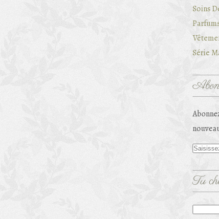
Soins D
Parfums
Vêtemen
Série Ma
Abonn
Abonnez
nouveau
Tu che