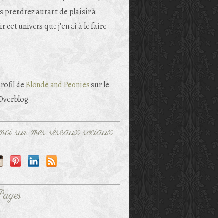
s prendrez autant de plaisir à
r cet univers que j'en ai à le faire
profil de
Blonde and Peonies
sur le
 Overblog
oi sur mes réseaux sociaux
Pages