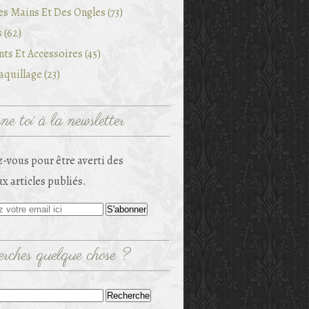
es Mains Et Des Ongles (73)
 (62)
ts Et Accessoires (45)
quillage (23)
e toi à la newsletter
-vous pour être averti des
x articles publiés.
rches quelque chose ?