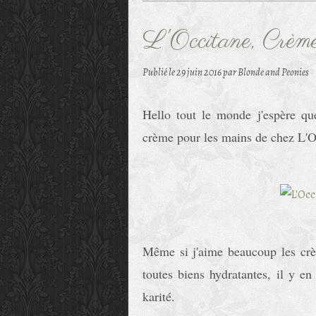
L'Occitane, Crème
Publié le
29 juin 2016
par Blonde and Peonies
Hello tout le monde j'espère que
crème pour les mains de chez L'O
Même si j'aime beaucoup les crèm
toutes biens hydratantes, il y en
karité.