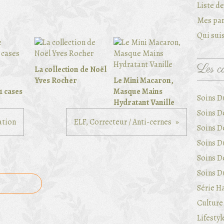
Liste d
Mes par
Qui suis
Les ca
La collection de Noël
Yves Rocher
Le Mini Macaron,
1 cases
Masque Mains
Soins D
Hydratant Vanille
Soins D
ation
ELF, Correcteur / Anti-cernes
Soins D
Soins Du
Soins D
Soins Du
Série Ha
Culture 
Lifestyl