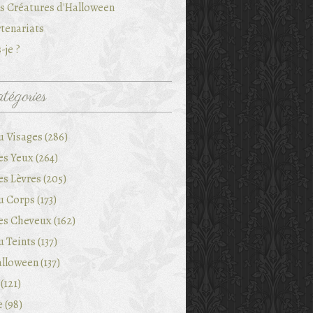
es Créatures d'Halloween
tenariats
-je ?
tégories
u Visages (286)
es Yeux (264)
es Lèvres (205)
 Corps (173)
es Cheveux (162)
 Teints (137)
lloween (137)
(121)
e (98)