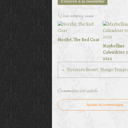
S'inscrire à la newsletter
Vous aimerez aussi :
Nocibé, The Red Coat
Maybelline
Calendrier 3
2025
Victoria's Secret, Mango Tempt
Commenter cet article
Ajouter un commentaire