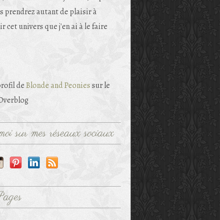
s prendrez autant de plaisir à
r cet univers que j'en ai à le faire
profil de
Blonde and Peonies
sur le
 Overblog
oi sur mes réseaux sociaux
Pages