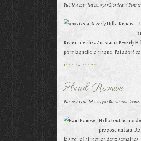
Publié le
21 juillet 2019
par Blonde and Peonies
H
a
Riviera de chez Anastasia Beverly Hil
pour laquelle je craque. J'ai adoré ce
LIRE LA SUITE
Haul Romwe
Publié le
17 juillet 2019
par Blonde and Peonies
Hello tout le monde 
propose un haul Rom
le site, je l'ai reçu en deux semaines