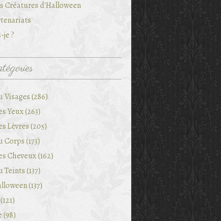
es Créatures d'Halloween
tenariats
-je ?
tégories
u Visages (286)
es Yeux (263)
es Lèvres (205)
 Corps (173)
es Cheveux (162)
 Teints (137)
lloween (137)
(121)
e (98)