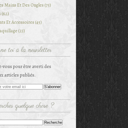
es Mains Et Des Ongles (73)
 (62)
ts Et Accessoires (45)
quillage (23)
e toi à la newsletter
-vous pour être averti des
x articles publiés.
rches quelque chose ?