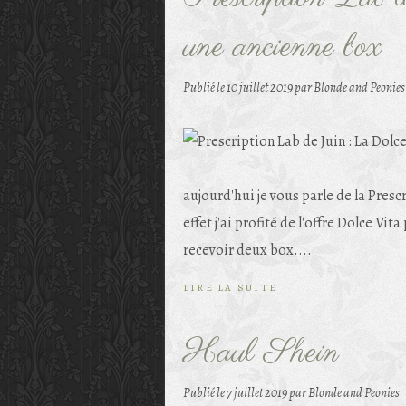
une ancienne box
Publié le
10 juillet 2019
par Blonde and Peonies
aujourd'hui je vous parle de la Presc
effet j'ai profité de l'offre Dolce Vit
recevoir deux box....
LIRE LA SUITE
Haul Shein
Publié le
7 juillet 2019
par Blonde and Peonies