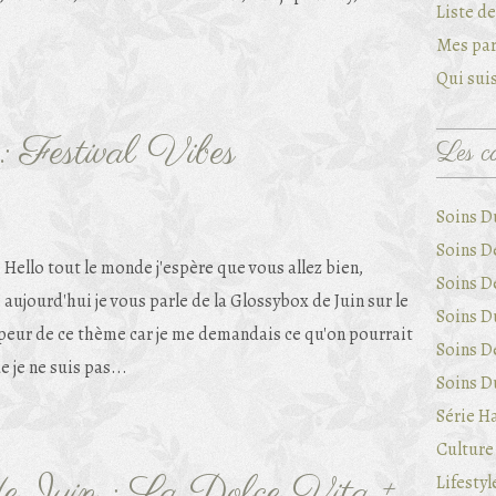
Liste d
Mes par
Qui suis
: Festival Vibes
Les ca
Soins D
Soins D
Hello tout le monde j'espère que vous allez bien,
Soins D
aujourd'hui je vous parle de la Glossybox de Juin sur le
Soins Du
 peur de ce thème car je me demandais ce qu'on pourrait
Soins D
 je ne suis pas...
Soins Du
Série Ha
Culture 
de Juin : La Dolce Vita +
Lifestyl