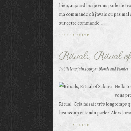
bien, aujourd'hui je vous parle de tr
ma commande où j'avais eu pas mal de
sur cette commande,...
LIRE LA SUITE
Rituals, Ritual o
Publié le
30 juin 2019
par Blonde and Peonies
Hello to
vous pr
Ritual. Cela faisait très longtemps q
beaucoup entendu parler. Alors lorsq
LIRE LA SUITE