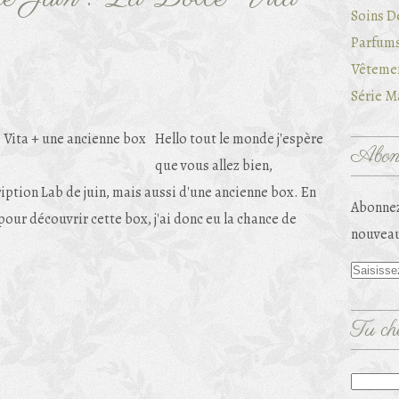
Soins D
Parfums
Vêtemen
Série Ma
Hello tout le monde j'espère
Abonn
que vous allez bien,
ription Lab de juin, mais aussi d'une ancienne box. En
Abonnez
a pour découvrir cette box, j'ai donc eu la chance de
nouveau
Tu che