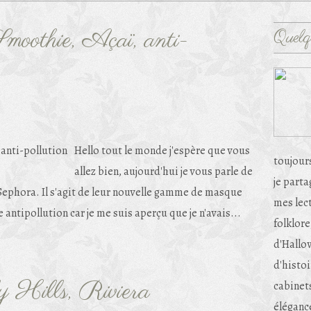
moothie, Açaï, anti-
Quelq
Hello tout le monde j'espère que vous
toujour
allez bien, aujourd'hui je vous parle de
je part
ephora. Il s'agit de leur nouvelle gamme de masque
mes lec
 antipollution car je me suis aperçu que je n'avais...
folklore
d'Hallow
d'histoi
 Hills, Riviera
cabinets
éléganc