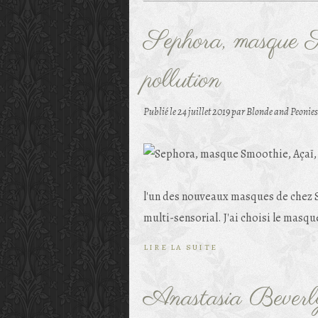
Sephora, masque S
pollution
Publié le
24 juillet 2019
par Blonde and Peonies
l'un des nouveaux masques de chez S
multi-sensorial. J'ai choisi le masque
LIRE LA SUITE
Anastasia Beverly