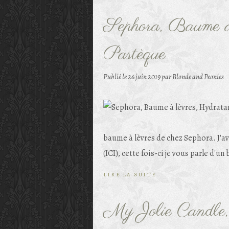
Sephora, Baume à
Pastèque
Publié le
26 juin 2019
par Blonde and Peonies
baume à lèvres de chez Sephora. J'av
(ICI), cette fois-ci je vous parle d'u
LIRE LA SUITE
My Jolie Candle, é