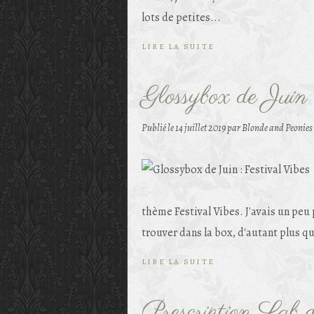
lots de petites...
LIRE LA SUITE
Glossybox de Juin 
Publié le
14 juillet 2019
par Blonde and Peonies
thème Festival Vibes. J'avais un peu
trouver dans la box, d'autant plus que
LIRE LA SUITE
Prescription Lab 