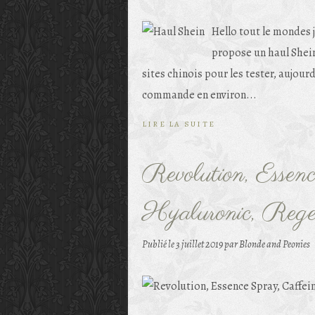
Hello tout le mondes j
propose un haul Shein
sites chinois pour les tester, aujour
commande en environ...
LIRE LA SUITE
Revolution, Essen
Hyaluronic, Rege
Publié le
3 juillet 2019
par Blonde and Peonies