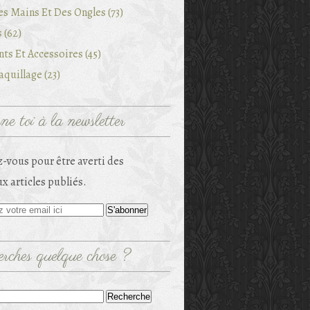
es Mains Et Des Ongles (73)
 (62)
ts Et Accessoires (45)
quillage (23)
e toi à la newsletter
-vous pour être averti des
x articles publiés.
rches quelque chose ?