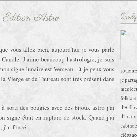
 Edition Astro
Quelq
que vous allez bien, aujourd'hui je vous parle
 Candle. J'aime beaucoup l'astrologie, je suis
mon signe lunaire est Verseau. Et je peux vous
toujour
e la Vierge et du Taureau sont très présent dans
je part
mes lec
folklore
 sorti des bougies avec des bijoux astro j'ai
d'Hallow
on signe était en rupture de stock. Quand j'ai
d'histoi
cabinets
 j'ai foncé.
éléganc