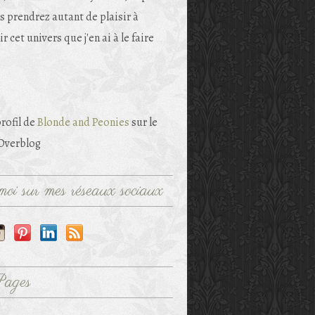
s prendrez autant de plaisir à
r cet univers que j'en ai à le faire
profil de
Blonde and Peonies
sur le
 Overblog
oi sur mes réseaux sociaux
Pages