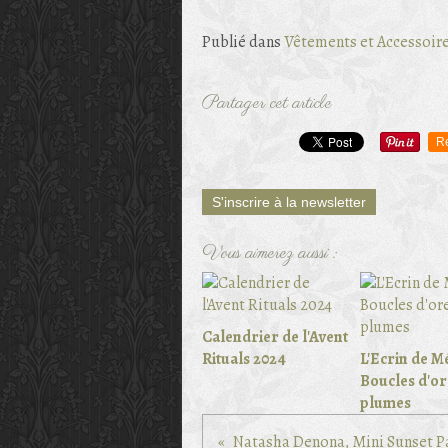
Publié dans
Vêtements et Accessoir
Partager cet article
R
S'inscrire à la newsletter
Vous aimerez aussi :
Calendrier de l'Avent
Rituals 2024
L'Ecrin de M
Boucles d'or
plumes
Natasha Denona, Mini Sunset P