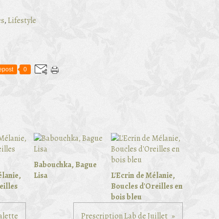
es
,
Lifestyle
epost
0
Babouchka, Bague
élanie,
Lisa
L'Ecrin de Mélanie,
eilles
Boucles d'Oreilles en
bois bleu
alette
Prescription Lab de Juillet