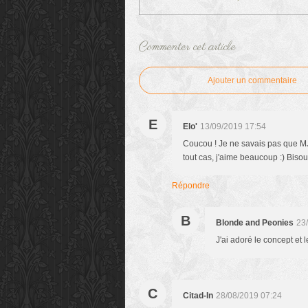
Commenter cet article
Ajouter un commentaire
E
Elo'
13/09/2019 17:54
Coucou ! Je ne savais pas que MJC
tout cas, j'aime beaucoup :) Bisou
Répondre
B
Blonde and Peonies
23
J'ai adoré le concept et l
C
Citad-In
28/08/2019 07:24