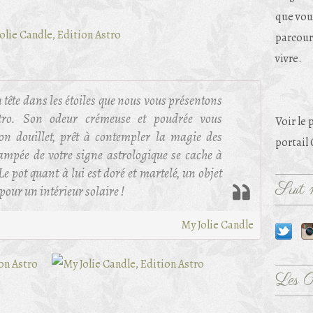
que vou
parcouri
vivre.
 tête dans les étoiles que nous vous présentons
stro. Son odeur crémeuse et poudrée vous
Voir le 
n douillet, prêt à contempler la magie des
portail
ampée de votre signe astrologique se cache à
 Le pot quant à lui est doré et martelé, un objet
Suit m
pour un intérieur solaire !
My Jolie Candle
Les 