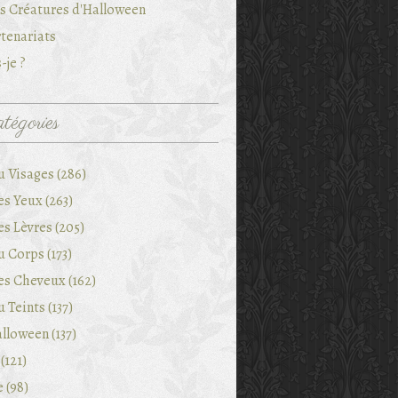
es Créatures d'Halloween
tenariats
-je ?
tégories
u Visages (286)
es Yeux (263)
es Lèvres (205)
 Corps (173)
es Cheveux (162)
 Teints (137)
lloween (137)
(121)
e (98)