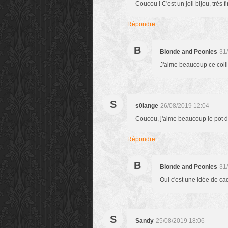
Coucou ! C'est un joli bijou, très f
Répondre
B
Blonde and Peonies
31
J'aime beaucoup ce collie
S
s0lange
26/08/2019 12:04
Coucou, j'aime beaucoup le pot de
Répondre
B
Blonde and Peonies
31
Oui c'est une idée de ca
S
Sandy
25/08/2019 18:06