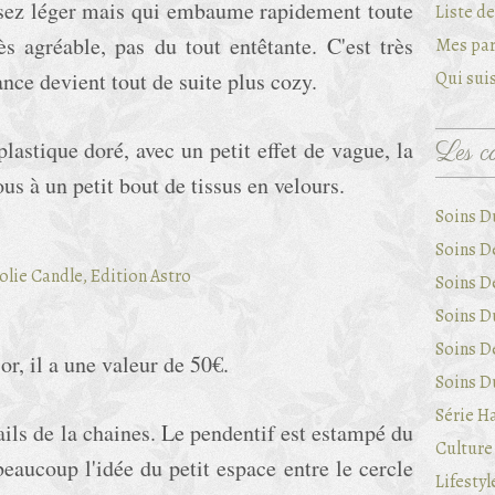
assez léger mais qui embaume rapidement toute
Liste d
s agréable, pas du tout entêtante. C'est très
Mes par
ance devient tout de suite plus cozy.
Qui suis
lastique doré, avec un petit effet de vague, la
Les ca
sous à un petit bout de tissus en velours.
Soins D
Soins D
Soins D
Soins Du
Soins D
 or, il a une valeur de 50€.
Soins Du
Série Ha
ails de la chaines. Le pendentif est estampé du
Culture 
eaucoup l'idée du petit espace entre le cercle
Lifestyl