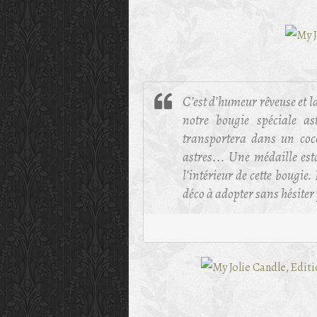
C’est d’humeur rêveuse et la
notre bougie spéciale a
transportera dans un coco
astres... Une médaille est
l’intérieur de cette bougie.
déco à adopter sans hésiter 