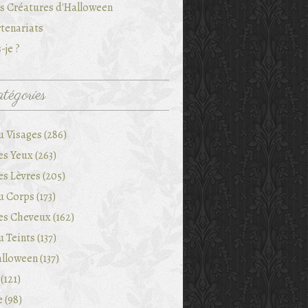
es Créatures d'Halloween
tenariats
-je ?
tégories
u Visages (286)
es Yeux (263)
es Lèvres (205)
 Corps (173)
es Cheveux (162)
 Teints (137)
lloween (137)
(121)
e (98)