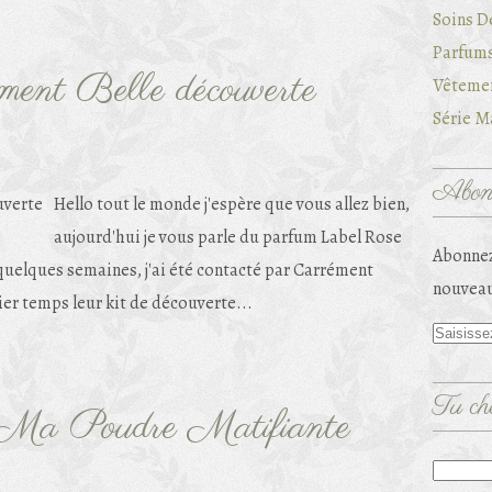
Soins D
Parfums
ément Belle découverte
Vêtemen
Série Ma
Abonn
Hello tout le monde j'espère que vous allez bien,
aujourd'hui je vous parle du parfum Label Rose
Abonnez
 quelques semaines, j'ai été contacté par Carrément
nouveau
ier temps leur kit de découverte...
Tu che
, Ma Poudre Matifiante