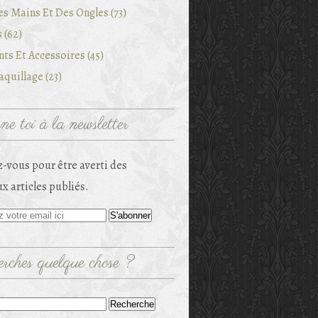
es Mains Et Des Ongles (73)
 (62)
ts Et Accessoires (45)
quillage (23)
e toi à la newsletter
-vous pour être averti des
x articles publiés.
rches quelque chose ?