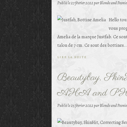
Publié le
27 février 2022
par Blonde and Peonie
Hello tou
vous prop
Amelia de la marque Justfab. Ce sont
talon de 7 cm. Ce sont des bottines..
LIRE LA SUITE
Beautybay, SkinH
AHA and P
Publié le
25 février 2022
par Blonde and Peonie