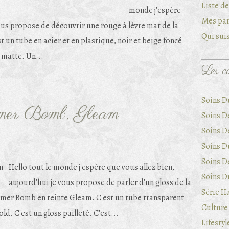
Liste d
monde j'espère
Mes par
vous propose de découvrir une rouge à lèvre mat de la
Qui suis
 tube en acier et en plastique, noir et beige foncé
 matte. Un...
Les ca
Soins D
mmer Bomb, Gleam
Soins D
Soins D
Soins Du
Soins D
Hello tout le monde j'espère que vous allez bien,
Soins Du
aujourd'hui je vous propose de parler d'un gloss de la
Série Ha
mmer Bomb en teinte Gleam. C'est un tube transparent
Culture 
d. C'est un gloss pailleté. C'est...
Lifestyl