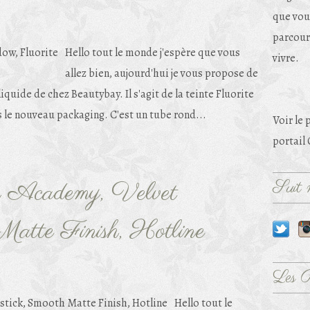
que vou
parcouri
Hello tout le monde j'espère que vous
vivre.
allez bien, aujourd'hui je vous propose de
iquide de chez Beautybay. Il s'agit de la teinte Fluorite
 le nouveau packaging. C'est un tube rond...
Voir le 
portail
Suit m
cademy, Velvet
Matte Finish, Hotline
Les 
Hello tout le