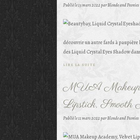
Publié le
13 mars 2022
par Blonde and Peonies
découvrir un autre fards à paupière l
des Liquid Crystal Eyes Shadow dans
LIRE LA SUITE
MUA Makeup A
Lipstick, Smooth 
Publié le
11 mars 2022
par Blonde and Peonies