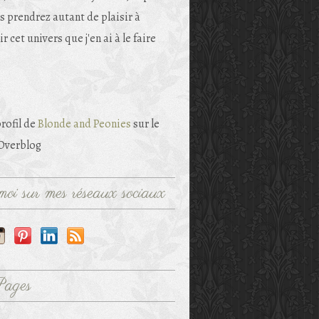
s prendrez autant de plaisir à
r cet univers que j'en ai à le faire
profil de
Blonde and Peonies
sur le
 Overblog
oi sur mes réseaux sociaux
Pages