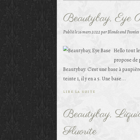
Beautybay, Eye 
Publié le
16 mars 2022
par Blonde and Peonies
Hello tout l
propose de p
Beautybay. C'est une base à paupière 
teinte 1, il y en a 5. Une base...
LIRE LA SUITE
Beautybay, Liquid
Fluorite