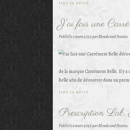
LIRE LA SUITE
J'ai fais une Carr
Publié le
7 mars 2022
par Blonde and Peonies
de la marque Carrément Belle. Il y a
Belle afin de découvrir dans un prem
LIRE LA SUITE
Prescription Lab
Publié le
6 mars 2022
par Blonde and Peonies