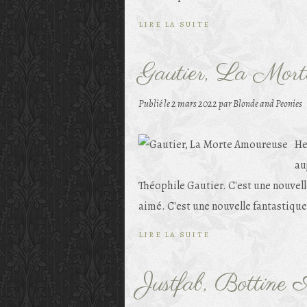
LIRE LA SUITE
Gautier, La Mor
Publié le
2 mars 2022
par Blonde and Peonies
He
au
Théophile Gautier. C'est une nouvelle
aimé. C'est une nouvelle fantastique 
LIRE LA SUITE
Justfab, Bottine 