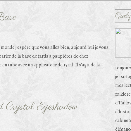
Base
Quelq
e monde j'espère que vous allez bien, aujourd'hui je vous
arler de la base de fards à paupières de chez
en tube avec un applicateur de 15 ml. Il s'agit de la
toujour
je part
mes lec
folklore
d'Hallow
 Crystal Eyeshadow,
d'histoi
cabinets
éléganc