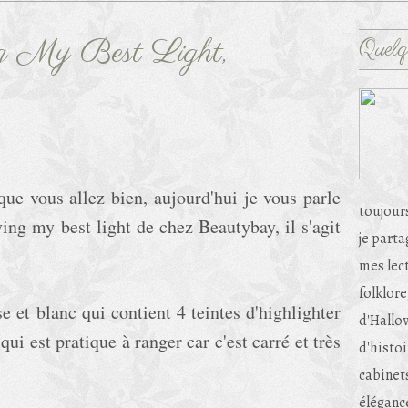
ng My Best Light,
Quelq
que vous allez bien, aujourd'hui je vous parle
toujour
iving my best light de chez Beautybay, il s'agit
je part
mes lec
folklore
se et blanc qui contient 4 teintes d'highlighter
d'Hallow
ui est pratique à ranger car c'est carré et très
d'histoi
cabinets
éléganc