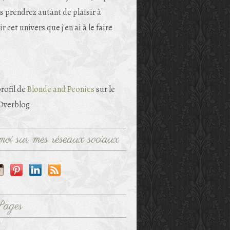
s prendrez autant de plaisir à
r cet univers que j'en ai à le faire
profil de
Blonde and Peonies
sur le
 Overblog
oi sur mes réseaux sociaux
Pages