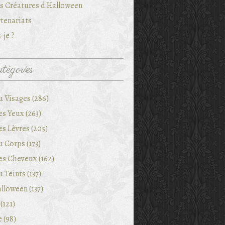
es Créatures d'Halloween
tenariats
-je ?
tégories
u Visages (286)
es Yeux (263)
es Lèvres (205)
 Corps (173)
es Cheveux (162)
 Teints (137)
lloween (137)
(121)
e (98)