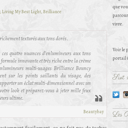
que vou
parcouri
vivre.
ichement texturés aux tons dorés.
Voir le 
ec ces quatre nuances d’enlumineurs aux tons
portail
 formule innovante et très riche entre la crème
d’enlumineurs multi-usages Brilliance Bouncy
nt sur les points saillants du visage, des
Suit m
 apporter un éclat multi-dimensionnel avec un
otre look et préparez-vous à jeter mille feux
neurs ultime.
Beautybay
Les 
 s'estompent facilement, ça ne fait pas de taches