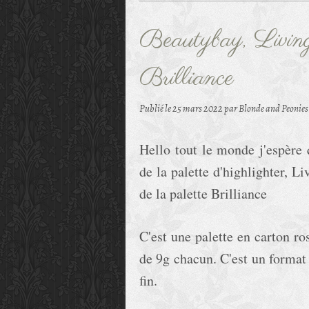
Beautybay, Livi
Brilliance
Publié le
25 mars 2022
par Blonde and Peonies
Hello tout le monde j'espère 
de la palette d'highlighter, L
de la palette Brilliance
C'est une palette en carton ro
de 9g chacun. C'est un format q
fin.