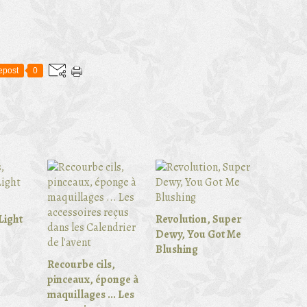
epost
0
Light
Revolution, Super
Dewy, You Got Me
Blushing
Recourbe cils,
pinceaux, éponge à
maquillages ... Les