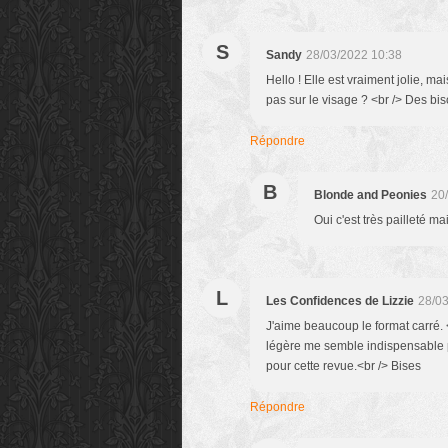
S
Sandy
28/03/2022 10:38
Hello ! Elle est vraiment jolie, mai
pas sur le visage ? <br /> Des bi
Répondre
B
Blonde and Peonies
20
Oui c'est très pailleté 
L
Les Confidences de Lizzie
28/03
J'aime beaucoup le format carré. <
légère me semble indispensable po
pour cette revue.<br /> Bises
Répondre