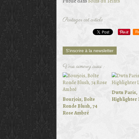
Publié dans
Soins du Teints
Partager cet article
R
S'inscrire à la newsletter
Vous aimerez aussi :
Dwtn Paris,
Bourjois, Boîte
Highlighter 
Ronde Blush, 74
Rose Ambré