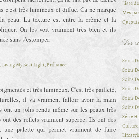
Liste d
us c'est très lumineux et diffue. Ca ne marque
Mes par
 la peau. La texture est entre la crème et la
Qui suis
pliquer. On les voit vraiment très bien et ils
rnée sans s'estomper.
Les ca
Soins D
Soins D
Soins D
 pigmentés et très lumineux. C'est très pailleté,
Soins Du
Soins D
turelles, il va vraiment falloir avoir la main
Soins Du
és ont un jolis rendu même sur les peaux très
Série Ha
es ont des reflets vraiment superbe. Ils ont des
Culture 
'est une palette qui permet vraiment de faire
Lifestyl