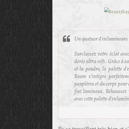
Un quatuor d’enlumineurs r
Surclassez votre éclat av
dorés ultra-vifs. Grâce à sa
et la poudre, la palette 
Beam s’intègre parfaiteme
paupières et du corps pour
fini lumineux. Rehaussez v
avec cette palette d’enlumi
Ils se travaillent très bien et