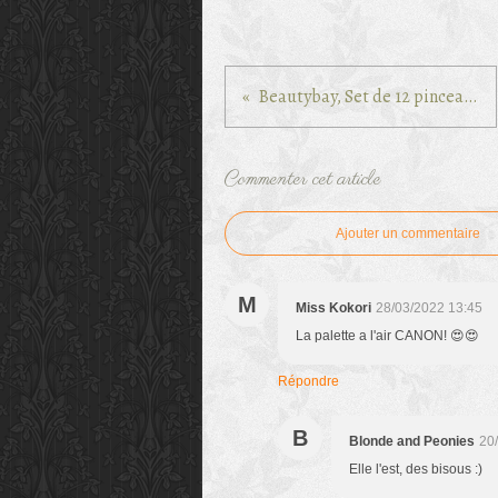
Beautybay, Set de 12 pinceaux pour les yeux
Commenter cet article
Ajouter un commentaire
M
Miss Kokori
28/03/2022 13:45
La palette a l'air CANON! 😍😍
Répondre
B
Blonde and Peonies
20
Elle l'est, des bisous :)