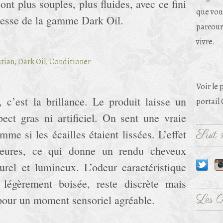
sont plus souples, plus fluides, avec ce fini
que vou
messe de la gamme Dark Oil.
parcouri
vivre.
Voir le 
 c’est la brillance. Le produit laisse un
portail
pect gras ni artificiel. On sent une vraie
mme si les écailles étaient lissées. L’effet
Suit m
heures, ce qui donne un rendu cheveux
turel et lumineux. L’odeur caractéristique
égèrement boisée, reste discrète mais
Les 
t pour un moment sensoriel agréable.