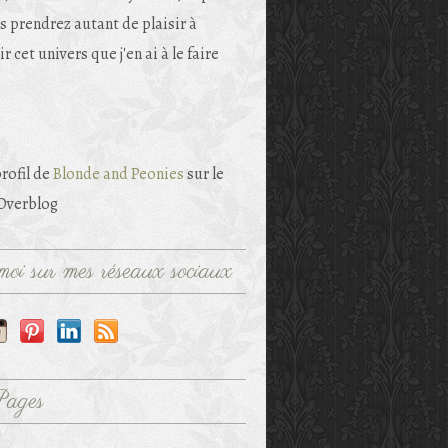
s prendrez autant de plaisir à
r cet univers que j'en ai à le faire
profil de
Blonde and Peonies
sur le
 Overblog
oi sur mes réseaux sociaux
Pages