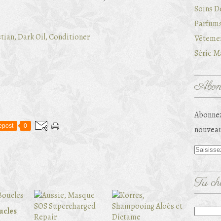
Soins D
Parfums
Vêtemen
Série Ma
Abonn
Abonnez
epost
0
nouveau
Tu che
ucles