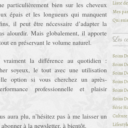
Liste d
ne particulièrement bien sur les cheveux
Mes par
eux épais et les longueurs qui manquent
Qui suis
fins, il peut être nécessaire d’adapter la
pas alourdir. Mais globalement, il apporte
Les ca
tout en préservant le volume naturel.
Soins D
t vraiment la différence au quotidien :
Soins D
her soyeux, le tout avec une utilisation
Soins D
lle option si vous cherchez un après-
Soins Du
formance professionnelle et plaisir
Soins D
Soins Du
Série Ha
us aura plu, n’hésitez pas à me laisser un
Culture 
abonner à la newsletter, à bientôt.
Lifestyl