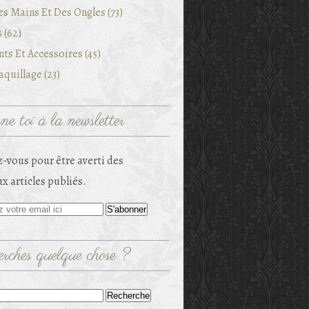
es Mains Et Des Ongles (73)
 (62)
ts Et Accessoires (45)
quillage (23)
e toi à la newsletter
-vous pour être averti des
x articles publiés.
rches quelque chose ?