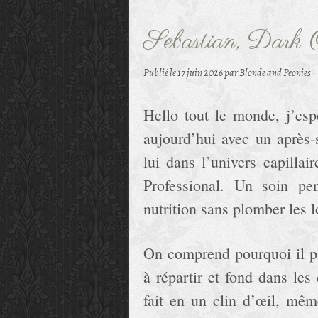
Sebastian, Dark O
Publié le
17 juin 2026
par Blonde and Peonies
Hello tout le monde, j’esp
aujourd’hui avec un après-
lui dans l’univers capilla
Professional. Un soin pe
nutrition sans plomber les 
On comprend pourquoi il pla
à répartir et fond dans le
fait en un clin d’œil, mêm