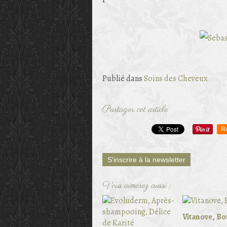
Publié dans
Soins des Cheveux
Partager cet article
R
S'inscrire à la newsletter
Vous aimerez aussi :
Vitanove, Bo