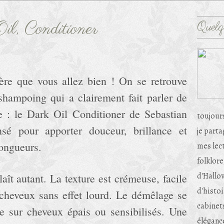
il, Conditioner
Quelq
ère que vous allez bien ! On se retrouve
shampoing qui a clairement fait parler de
ire : le Dark Oil Conditioner de Sebastian
toujour
nsé pour apporter douceur, brillance et
je part
longueurs.
mes lec
folklore
d'Hallow
ît autant. La texture est crémeuse, facile
d'histoi
s cheveux sans effet lourd. Le démêlage se
cabinets
e sur cheveux épais ou sensibilisés. Une
éléganc