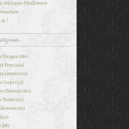
es Créatures d'Halloween
tenariats
-je ?
tégories
u Visages (286)
es Yeux (264)
es Lèvres (205)
 Corps (173)
es Cheveux (162)
 Teints (137)
lloween (137)
(121)
e (98)