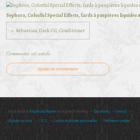
Sephora, Colorful Special Effects, fards à paupières liquides
Sebastian, Dark Oil, Conditioner
Commenter cet article
Ajouter un commentaire
Voir le profil de
Blonde and Peonies
sur le portail Overblog
Top articles
Contact
Signaler un abus
C.G.U.
Cookies et données personnelles
Préférences cookies