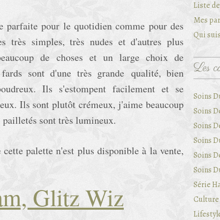
Liste d
Mes par
tre parfaite pour le quotidien comme pour des
Qui suis
es très simples, très nudes et d'autres plus
 beaucoup de choses et un large choix de
Les ca
 fards sont d'une très grande qualité, bien
oudreux. Ils s'estompent facilement et se
Soins D
 eux. Ils sont plutôt crémeux, j'aime beaucoup
Soins D
s pailletés sont très lumineux.
Soins D
Soins Du
ette palette n'est plus disponible à la vente,
Soins D
Soins Du
Série Ha
am, Glitz Wiz
Culture 
Lifestyl