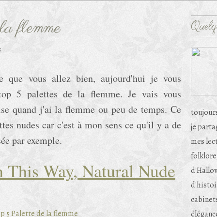
la flemme
Quelq
s
e que vous allez bien, aujourd'hui je vous
op 5 palettes de la flemme. Je vais vous
ilise quand j'ai la flemme ou peu de temps. Ce
toujour
tes nudes car c'est à mon sens ce qu'il y a de
je part
sée par exemple.
mes lec
folklore
n This Way, Natural Nude
d'Hallow
d'histoi
cabinets
éléganc