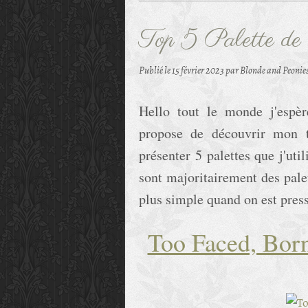
Top 5 Palette de 
Publié le
15 février 2023
par Blonde and Peonie
Hello tout le monde j'espèr
propose de découvrir mon t
présenter 5 palettes que j'ut
sont majoritairement des palet
plus simple quand on est pres
Too Faced, Bor