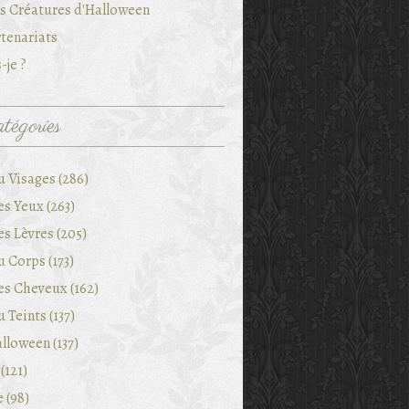
es Créatures d'Halloween
tenariats
-je ?
tégories
u Visages (286)
es Yeux (263)
es Lèvres (205)
 Corps (173)
es Cheveux (162)
 Teints (137)
lloween (137)
(121)
e (98)