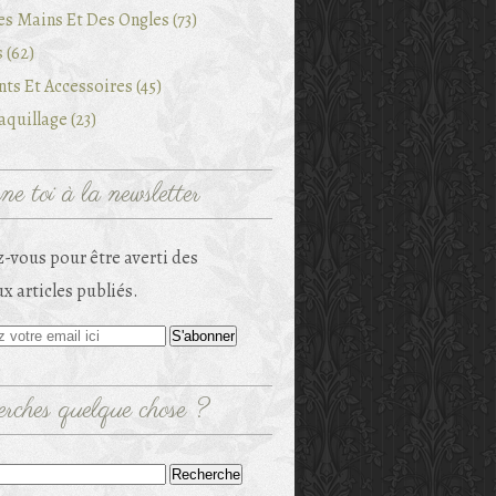
es Mains Et Des Ongles (73)
 (62)
ts Et Accessoires (45)
quillage (23)
e toi à la newsletter
-vous pour être averti des
x articles publiés.
rches quelque chose ?