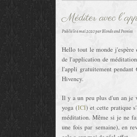
Méditer avec l'ap
Publié le
6 mai 2020
par Blonde and Peonies
Hello tout le monde j'espère 
de l'application de méditation
l'appli gratuitement pendant
Hivency.
Il y a un peu plus d'un an j
yoga (
ICI
) et cette pratique 
méditation. Même si je ne fa
une fois par semaine), en re
cela a sur moi de réel effet.