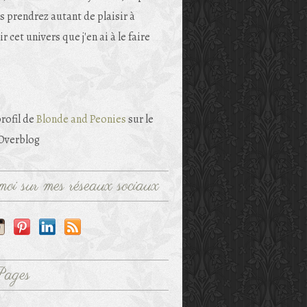
s prendrez autant de plaisir à
r cet univers que j'en ai à le faire
profil de
Blonde and Peonies
sur le
 Overblog
oi sur mes réseaux sociaux
Pages