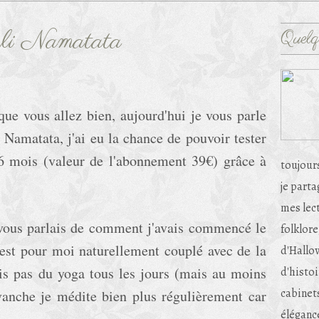
pli Namatata
Quelq
que vous allez bien, aujourd'hui je vous parle
 Namatata, j'ai eu la chance de pouvoir tester
 6 mois (valeur de l'abonnement 39€) grâce à
toujour
je part
mes lec
e vous parlais de comment j'avais commencé le
folklore
s'est pour moi naturellement couplé avec de la
d'Hallow
is pas du yoga tous les jours (mais au moins
d'histoi
cabinets
vanche je médite bien plus régulièrement car
éléganc