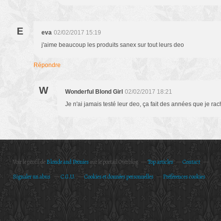
E
eva
02/02/2017 15:19
j'aime beaucoup les produits sanex sur tout leurs deo
Répondre
W
Wonderful Blond Girl
02/02/2017 18:21
Je n'ai jamais testé leur deo, ça fait des années que je ra
Voir le profil de
Blonde and Peonies
sur le portail Overblog
Top articles
Contact
Signaler un abus
C.G.U.
Cookies et données personnelles
Préférences cookies