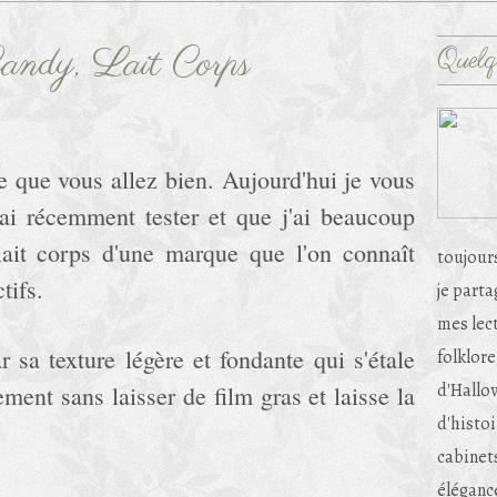
ndy, Lait Corps
Quelq
e que vous allez bien. Aujourd'hui je vous
j'ai récemment tester et que j'ai beaucoup
it corps d'une marque que l'on connaît
toujour
tifs.
je part
mes lec
r sa texture légère et fondante qui s'étale
folklore
d'Hallow
ement sans laisser de film gras et laisse la
d'histoi
cabinets
éléganc