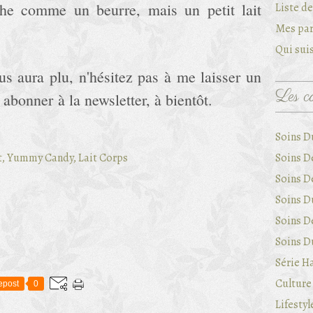
iche comme un beurre, mais un petit lait
Liste d
Mes par
Qui suis
us aura plu, n'hésitez pas à me laisser un
Les ca
 abonner à la newsletter, à bientôt.
Soins D
Soins D
Soins D
Soins Du
Soins D
Soins Du
Série Ha
Culture 
epost
0
Lifestyl