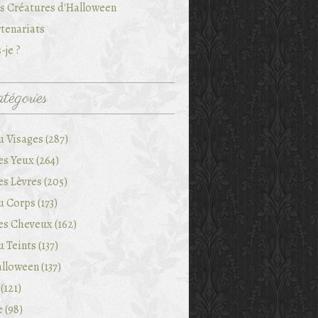
es Créatures d'Halloween
tenariats
-je ?
tégories
u Visages (287)
es Yeux (264)
es Lèvres (205)
 Corps (173)
es Cheveux (162)
 Teints (137)
lloween (137)
(121)
e (98)