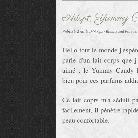
Adopt, Yummy Ca
Publié le
8 juillet 2026
par Blonde and Peonies
Hello tout le monde j'espèr
parle d'un lait corps que 
aimé : le Yummy Candy la
bien pour ces parfums addic
Ce lait coprs m'a séduit pa
facilement, il pénètre rapid
peau confortable.