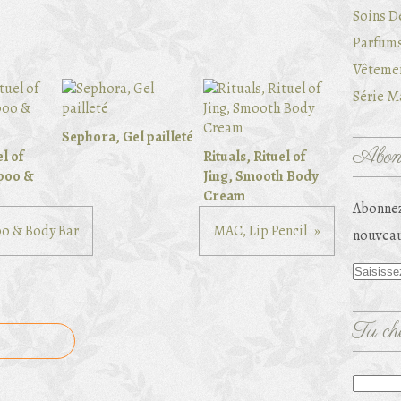
Soins D
Parfums
Vêtemen
Série Ma
Sephora, Gel pailleté
Abonn
el of
Rituals, Rituel of
poo &
Jing, Smooth Body
Cream
Abonnez
oo & Body Bar
MAC, Lip Pencil
nouveau
Tu che