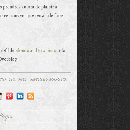
s prendrez autant de plaisir à
r cet univers que j'en ai à le faire
profil de
Blonde and Peonies
sur le
 Overblog
oi sur mes réseaux sociaux
Pages