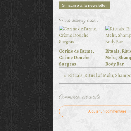
S'inscrire à la newsletter
Vous aimerez aussi :
Corine de Farme,
Rituals, Ritu
Crème Douche
Mehr, Sham
Surgras
Body Bar
Rituals, Rituel of Mehr, Shamp
Commenter cet article
Ajouter un commentaire