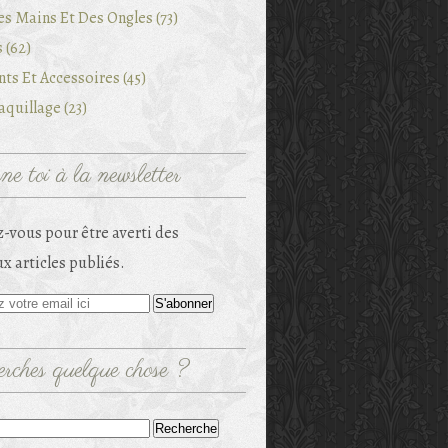
es Mains Et Des Ongles (73)
 (62)
ts Et Accessoires (45)
quillage (23)
e toi à la newsletter
-vous pour être averti des
x articles publiés.
rches quelque chose ?