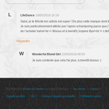
L
LifeDance
19/05/2018 10:19
Salut, je te félicite ton article est super ! De plus cette marque dont
Je suis particulierement attirée par l’apres schampoing parce que j
de l’acheter haha!<br /> Bisous et à bientôt j’espere Bye!<br /> Lif
Répondre
W
Wonderful Blond Girl
22/05/2018 08:55
Je suis contente que cela t'ai plus, à bientôt bisous :)
Voir le profil de
Blonde and Peonies
sur le portail Overblog
Top articles
Contact
Signaler un abus
C.G.U.
Cookies et données personnelles
Préférences cookies