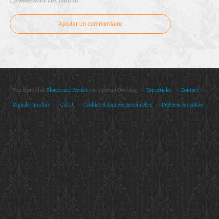
Commenter cet article
Ajouter un commentaire
Voir le profil de
Blonde and Peonies
sur le portail Overblog
Top articles
Contact
Signaler un abus
C.G.U.
Cookies et données personnelles
Préférences cookies