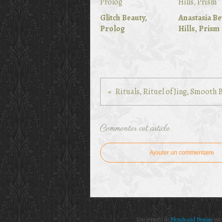
Glitch Beauty,
Anastasia Be
Prolog
Hills, Prism
Rituals, Rituel of Jing, Smooth
Commenter cet article
Ajouter un commentaire
Voir le profil de
Blonde and Peonies
sur 