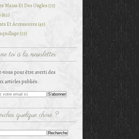
es Mains Et Des Ongles (73)
 (62)
ts Et Accessoires (45)
quillage (23)
e toi à la newsletter
-vous pour être averti des
x articles publiés.
rches quelque chose ?