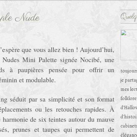
rple Nude
Quelq
j’espère que vous allez bien ! Aujourd’hui,
e Nudes Mini Palette signée Nocibé, une
rds à paupières pensée pour offrir un
toujour
féminin et modulable.
je part
mes lec
ing séduit par sa simplicité et son format
folklore
d'Hallow
éplacements ou les retouches rapides. À
d'histoi
ne harmonie de six teintes autour du mauve
cabinets
sés, prunes et taupes qui permettent de
éléganc