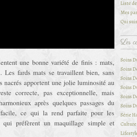
Liste d
Mes par
Qui suis
Les ca
Soins D
sentent une bonne variété de finis : mats,
Soins D
s. Les fards mats se travaillent bien, sans
Soins D
es nacrés apportent une jolie luminosité au
Soins Du
este correcte, pas exceptionnelle, mais
Soins D
 harmonieux après quelques passages du
Soins Du
facile, ce qui la rend parfaite pour les
Série Ha
s qui préfèrent un maquillage simple et
Culture 
Lifestyl