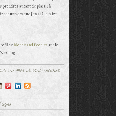
s prendrez autant de plaisir à
r cet univers que j'en ai à le faire
profil de
Blonde and Peonies
sur le
 Overblog
oi sur mes réseaux sociaux
Pages