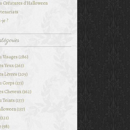
es Créatures d'Halloween
tenariats
-je ?
tégories
u Visages (286)
es Yeux (263)
es Lèvres (205)
 Corps (173)
es Cheveux (162)
 Teints (137)
lloween (137)
(121)
e (98)