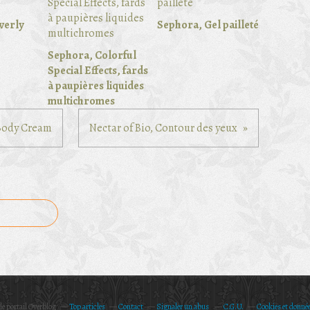
verly
Sephora, Gel pailleté
Sephora, Colorful
Special Effects, fards
à paupières liquides
multichromes
 Body Cream
Nectar of Bio, Contour des yeux
le portail Overblog
Top articles
Contact
Signaler un abus
C.G.U.
Cookies et donnée