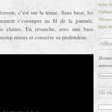
Soins D
écevoir, c’est sur la tenue. Sans base, les
Parfums
Vêtemen
rement s’estomper au fil de la journée,
Série Ma
lus claires. En revanche, avec une base
eaucoup mieux et conserve sa profondeur.
Abonn
Abonnez
nouveau
Tu che