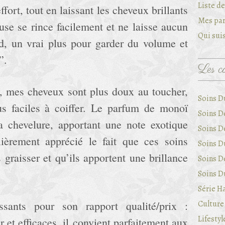
Liste d
fort, tout en laissant les cheveux brillants
Mes par
euse se rince facilement et ne laisse aucun
Qui suis
urd, un vrai plus pour garder du volume et
”.
Les ca
ns, mes cheveux sont plus doux au toucher,
Soins D
us faciles à coiffer. Le parfum de monoï
Soins D
a chevelure, apportant une note exotique
Soins D
ulièrement apprécié le fait que ces soins
Soins Du
 graisser et qu’ils apportent une brillance
Soins D
Soins Du
Série Ha
sants pour son rapport qualité/prix :
Culture 
Lifestyl
er et efficaces, il convient parfaitement aux