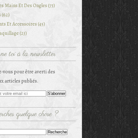
es Mains Et Des Ongles (73)
 (62)
ts Et Accessoires (45)
quillage (23)
e toi à la newsletter
-vous pour être averti des
x articles publiés.
rches quelque chose ?