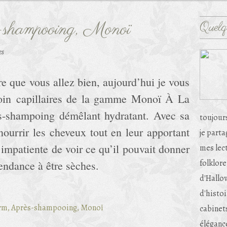
-shampooing, Monoï
Quelq
es
re que vous allez bien, aujourd’hui je vous
soin capillaires de la gamme Monoï À La
ès-shampoing démêlant hydratant. Avec sa
toujour
nourrir les cheveux tout en leur apportant
je part
s impatiente de voir ce qu’il pouvait donner
mes lec
folklore
endance à être sèches.
d'Hallow
d'histoi
cabinets
éléganc