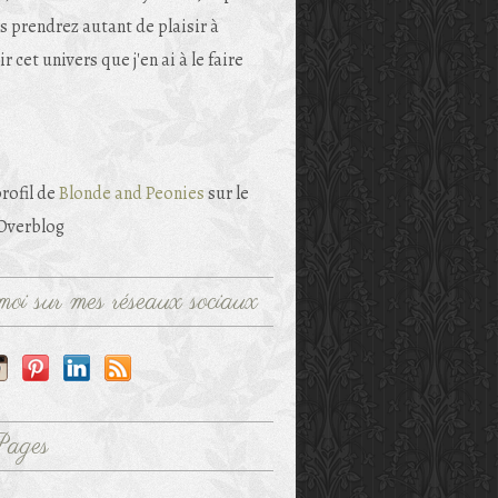
s prendrez autant de plaisir à
r cet univers que j'en ai à le faire
profil de
Blonde and Peonies
sur le
 Overblog
oi sur mes réseaux sociaux
Pages