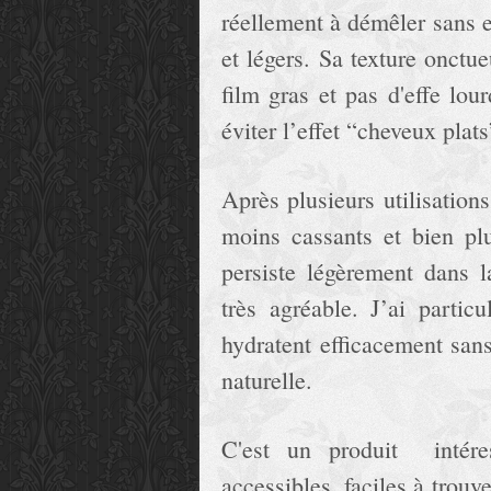
réellement à démêler sans ef
et légers. Sa texture onctu
film gras et pas d'effe lo
éviter l’effet “cheveux plats
Après plusieurs utilisatio
moins cassants et bien pl
persiste légèrement dans l
très agréable. J’ai partic
hydratent efficacement sans
naturelle.
C'est un produit intéres
accessibles, faciles à trouv