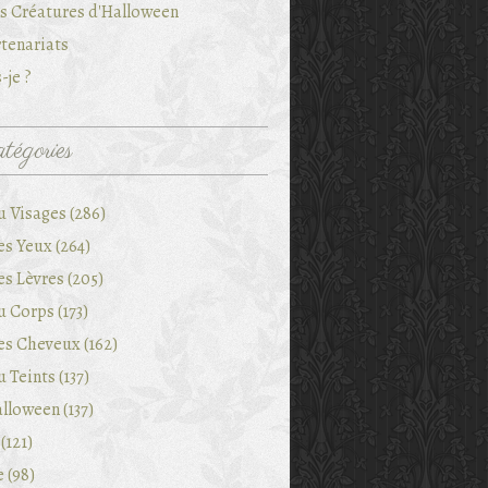
es Créatures d'Halloween
tenariats
-je ?
tégories
u Visages (286)
es Yeux (264)
es Lèvres (205)
 Corps (173)
es Cheveux (162)
 Teints (137)
lloween (137)
(121)
e (98)