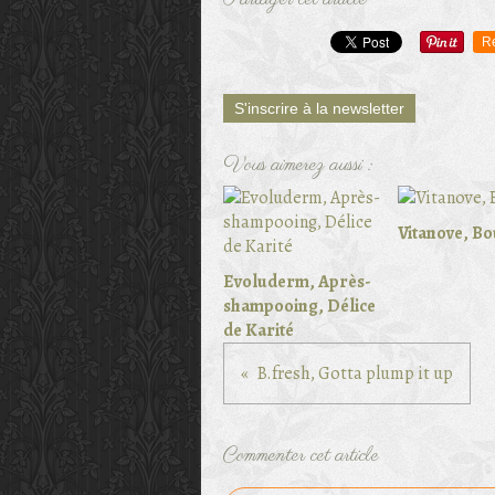
Partager cet article
R
S'inscrire à la newsletter
Vous aimerez aussi :
Vitanove, Bo
Evoluderm, Après-
shampooing, Délice
de Karité
B.fresh, Gotta plump it up
Commenter cet article