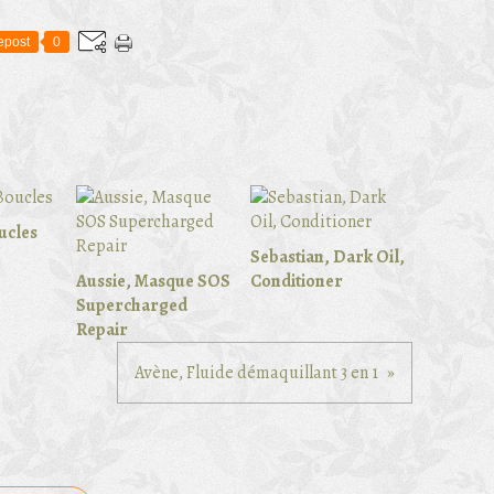
epost
0
ucles
Sebastian, Dark Oil,
Aussie, Masque SOS
Conditioner
Supercharged
Repair
Avène, Fluide démaquillant 3 en 1