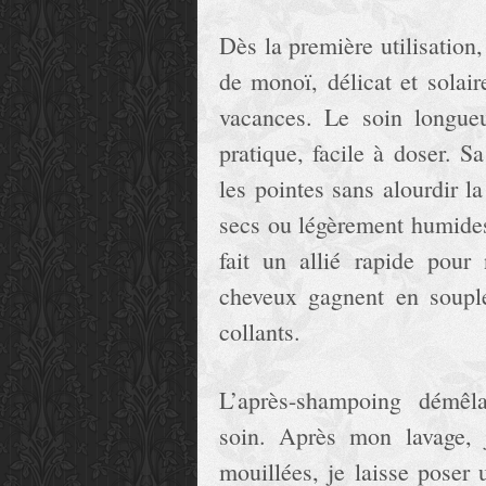
Dès la première utilisation,
de monoï, délicat et solair
vacances. Le soin longue
pratique, facile à doser. Sa
les pointes sans alourdir la
secs ou légèrement humides
fait un allié rapide pour
cheveux gagnent en souple
collants.
L’après-shampoing démêla
soin. Après mon lavage, 
mouillées, je laisse poser 