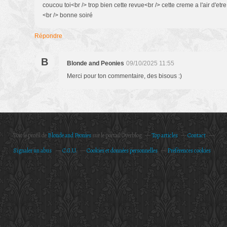
coucou toi<br /> trop bien cette revue<br /> cette creme a l'air d'etre
<br /> bonne soiré
Répondre
B
Blonde and Peonies
09/10/2025 11:55
Merci pour ton commentaire, des bisous :)
Voir le profil de
Blonde and Peonies
sur le portail Overblog
Top articles
Contact
Signaler un abus
C.G.U.
Cookies et données personnelles
Préférences cookies