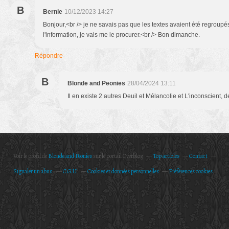
B
Bernie
10/12/2023 14:27
Bonjour,<br /> je ne savais pas que les textes avaient été regroupés
l'information, je vais me le procurer.<br /> Bon dimanche.
Répondre
B
Blonde and Peonies
28/04/2024 13:11
Il en existe 2 autres Deuil et Mélancolie et L'inconscient, d
Voir le profil de
Blonde and Peonies
sur le portail Overblog
Top articles
Contact
Signaler un abus
C.G.U.
Cookies et données personnelles
Préférences cookies