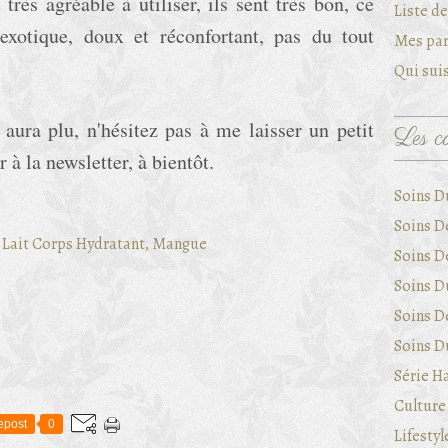
très agréable à utiliser, ils sent très bon, c
e
Liste d
exotique, doux et réconfortant, pas du tout
Mes par
Qui suis
 aura plu, n'hésitez pas à me laisser un petit
Les ca
à la newsletter, à bientôt.
Soins D
Soins D
Soins D
Soins Du
Soins D
Soins Du
Série Ha
Culture 
epost
0
Lifestyl