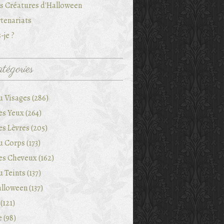
es Créatures d'Halloween
tenariats
-je ?
tégories
u Visages (286)
es Yeux (264)
es Lèvres (205)
 Corps (173)
es Cheveux (162)
 Teints (137)
lloween (137)
(121)
e (98)