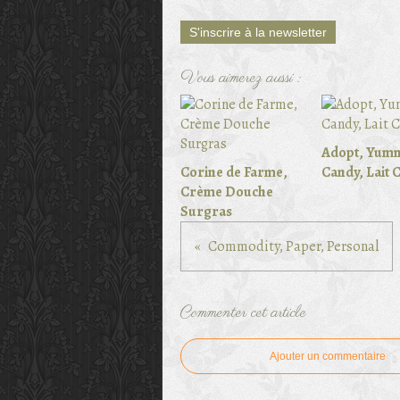
S'inscrire à la newsletter
Vous aimerez aussi :
Adopt, Yum
Corine de Farme,
Candy, Lait 
Crème Douche
Surgras
Commodity, Paper, Personal
Commenter cet article
Ajouter un commentaire