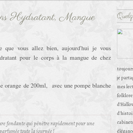
rps Hydratant, Mangue
Quelq
e que vous allez bien, aujourd'hui je vous
ydratant pour le corps à la mangue de chez
toujour
je part
ique orange de 200ml, avec une pompe blanche
mes lec
folklore
d'Hallow
d'histoi
cabinets
ture fondante qui pénètre rapidement pour une
parfumée toute la journée !
éléganc