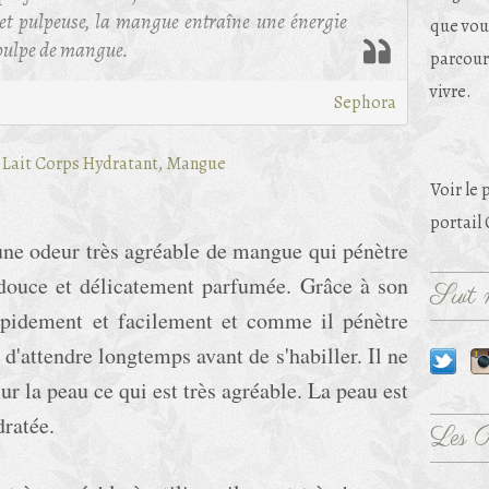
et pulpeuse, la mangue entraîne une énergie
que vou
e pulpe de mangue.
parcouri
vivre.
Sephora
Voir le 
portail
 une odeur très agréable de mangue qui pénètre
 douce et délicatement parfumée. Grâce à son
Suit m
apidement et facilement et comme il pénètre
n d'attendre longtemps avant de s'habiller. Il ne
sur la peau ce qui est très agréable. La peau est
dratée.
Les 