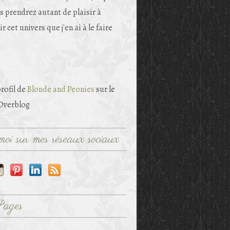
s prendrez autant de plaisir à
r cet univers que j'en ai à le faire
profil de
Blonde and Peonies
sur le
 Overblog
oi sur mes réseaux sociaux
Pages