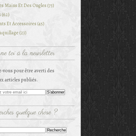
es Mains Et Des Ongles (73)
 (62)
ts Et Accessoires (45)
quillage (23)
e toi à la newsletter
-vous pour être averti des
x articles publiés.
rches quelque chose ?