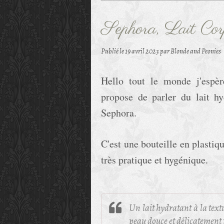
Sephora, Lait Co
Publié le
19 avril 2023
par Blonde and Peonies
Hello tout le monde j'espèr
propose de parler du lait h
Sephora.
C'est une bouteille en plast
très pratique et hygénique.
Un lait hydratant à la tex
peau douce et délicatement 