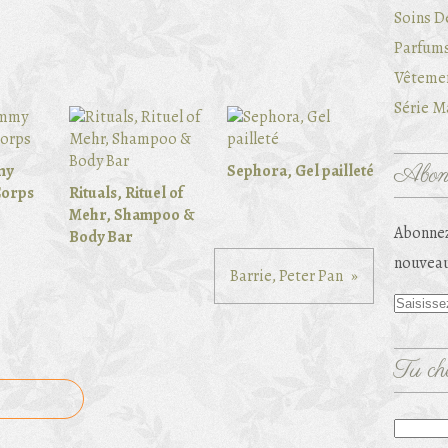
Soins D
Parfums
Vêtemen
Série Ma
Abonn
my
Sephora, Gel pailleté
Corps
Rituals, Rituel of
Mehr, Shampoo &
Abonnez
Body Bar
nouveau
Barrie, Peter Pan
Tu che