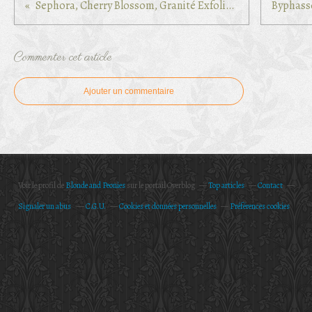
Sephora, Cherry Blossom, Granité Exfoliant Corps
Commenter cet article
Ajouter un commentaire
Voir le profil de
Blonde and Peonies
sur le portail Overblog
Top articles
Contact
Signaler un abus
C.G.U.
Cookies et données personnelles
Préférences cookies