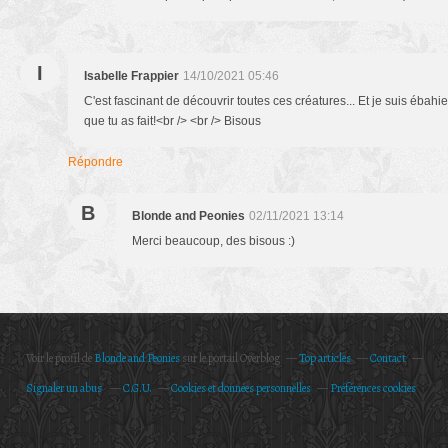
I
Isabelle Frappier
14/10/2021 05:46
C'est fascinant de découvrir toutes ces créatures... Et je suis ébahie
que tu as fait!<br /> <br /> Bisous
Répondre
B
Blonde and Peonies
02/11/2021 13:14
Merci beaucoup, des bisous :)
Voir le profil de
Blonde and Peonies
sur le portail Overblog
Top articles
Contact
Signaler un abus
C.G.U.
Cookies et données personnelles
Préférences cookies