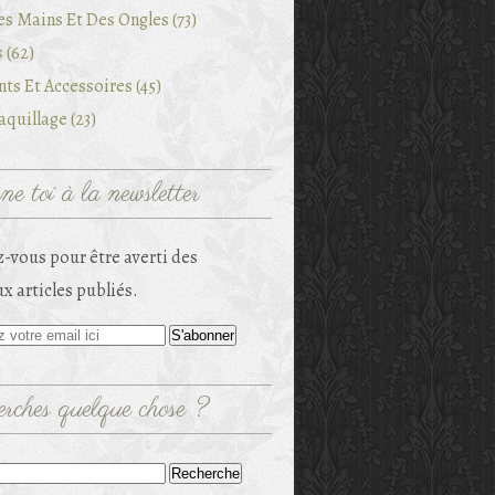
es Mains Et Des Ongles (73)
 (62)
ts Et Accessoires (45)
quillage (23)
e toi à la newsletter
-vous pour être averti des
x articles publiés.
rches quelque chose ?