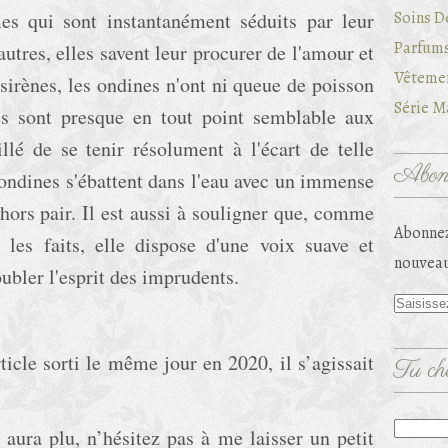
es qui sont instantanément séduits par leur
Soins D
Parfums
tres, elles savent leur procurer de l'amour et
Vêtemen
sirènes, les ondines n'ont ni queue de poisson
Série Ma
es sont presque en tout point semblable aux
llé de se tenir résolument à l'écart de telle
Abonn
 ondines s'ébattent dans l'eau avec un immense
 hors pair. Il est aussi à souligner que, comme
Abonnez
t les faits, elle dispose d'une voix suave et
nouveau
ubler l'esprit des imprudents.
rticle sorti le même jour en 2020, il s’agissait
Tu che
 aura plu, n’hésitez pas à me laisser un petit