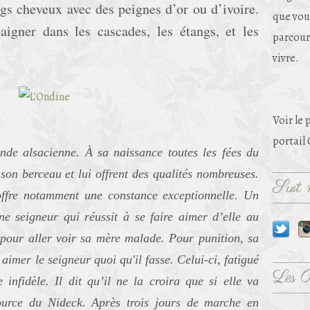
ngs cheveux avec des peignes d’or ou d’ivoire.
que vou
igner dans les cascades, les étangs, et les
parcouri
vivre.
Voir le 
portail
nde alsacienne. À sa naissance toutes les fées du
son berceau et lui offrent des qualités nombreuses.
Suit m
offre notamment une constance exceptionnelle. Un
une seigneur qui réussit à se faire aimer d’elle au
r pour aller voir sa mère malade. Pour punition, sa
imer le seigneur quoi qu'il fasse. Celui-ci, fatigué
Les 
e infidèle. Il dit qu’il ne la croira que si elle va
urce du Nideck. Après trois jours de marche en