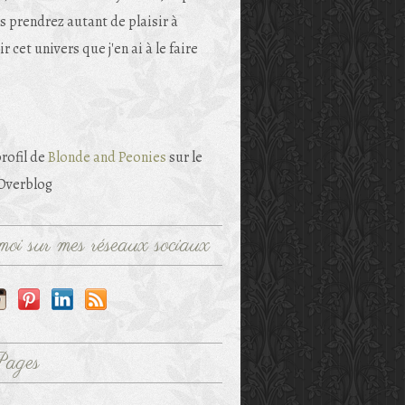
s prendrez autant de plaisir à
r cet univers que j'en ai à le faire
profil de
Blonde and Peonies
sur le
 Overblog
oi sur mes réseaux sociaux
Pages