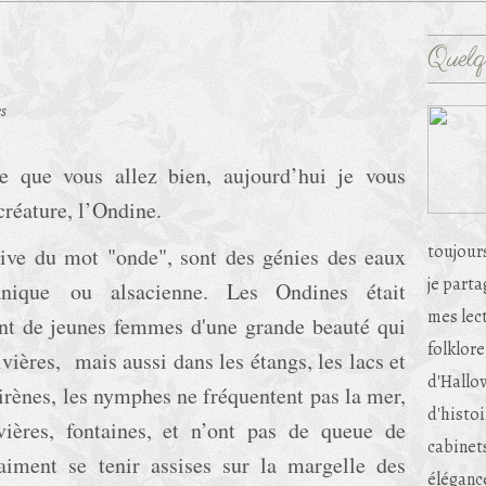
Quelq
es
e que vous allez bien, aujourd’hui je vous
créature, l’Ondine.
toujour
ive du mot "onde", sont des génies des eaux
je part
nique ou alsacienne. Les Ondines était
mes lec
nt de jeunes femmes d'une grande beauté qui
folklore
vières, mais aussi dans les étangs, les lacs et
d'Hallow
sirènes, les nymphes ne fréquentent pas la mer,
d'histoi
vières, fontaines, et n’ont pas de queue de
cabinets
 aiment se tenir assises sur la margelle des
éléganc