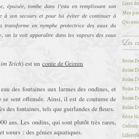
Liste d
e, épuisée, tombe dans l’eau en remplissant son
Mes par
e à son secours et pour lui éviter de continuer à
Qui suis
 la transforme en nymphe protectrice des eaux du
e, on la voit apparaître dans les vapeurs des eaux
Les ca
Soins D
 im Teich
) est un
conte de Grimm
Soins D
Soins D
 eau des fontaines aux larmes des ondines, et
Soins Du
ée se sent offensée. Ainsi, il est de coutume de
Soins D
Soins Du
ès des fontaines, tels que guirlandes de fleurs.
Série Ha
00 ans. Les ondins, qui sont plutôt très rares,
Culture 
t sœurs : des génies aquatiques.
Lifestyl