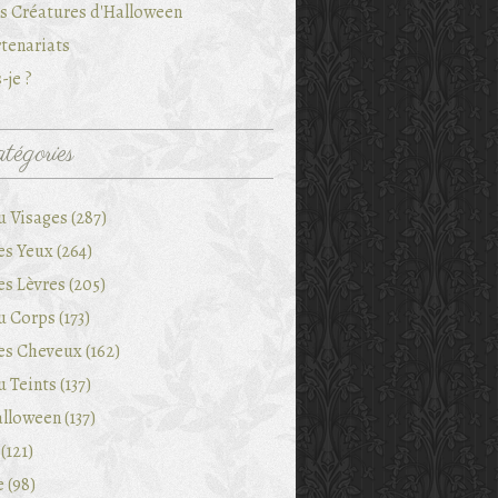
es Créatures d'Halloween
tenariats
-je ?
tégories
u Visages (287)
es Yeux (264)
es Lèvres (205)
 Corps (173)
es Cheveux (162)
 Teints (137)
lloween (137)
(121)
e (98)