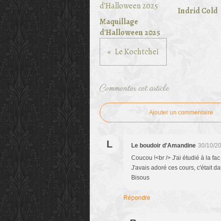
Indrid Cold
Maquillage
d'Halloween 2025
Le Kochtcheï
Commenter cet article
Ajouter un commentaire
L
Le boudoir d'Amandine
30/10/2
Coucou !<br /> J'ai étudié à la fac
J'avais adoré ces cours, c'était d
Bisous
Répondre