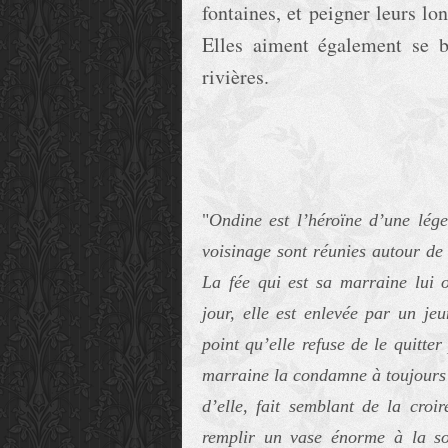
fontaines, et peigner leurs lo
Elles aiment également se ba
rivières.
"
Ondine est l’héroïne d’une lége
voisinage sont réunies autour de 
La fée qui est sa marraine lui 
jour, elle est enlevée par un je
point qu’elle refuse de le quitte
marraine la condamne à toujours a
d’elle, fait semblant de la croir
remplir un vase énorme à la so