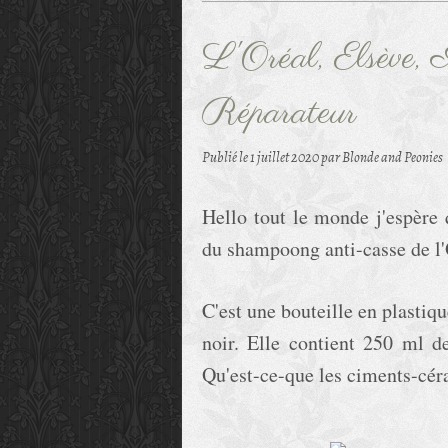
L'Oréal, Elsève, 
Réparateur
Publié le
1 juillet 2020
par Blonde and Peonies
Hello tout le monde j'espère 
du shampoong anti-casse de l
C'est une bouteille en plastiq
noir. Elle contient 250 ml d
Qu'est-ce-que les ciments-cér