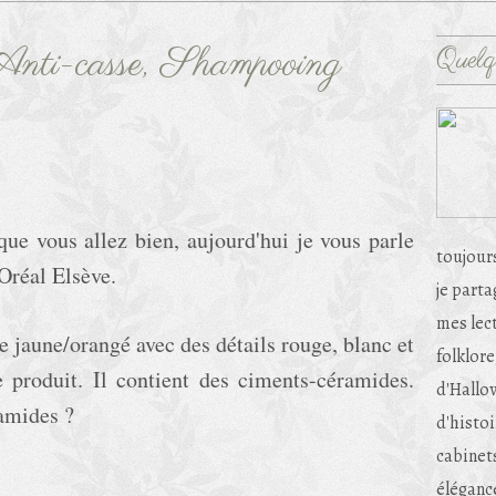
Anti-casse, Shampooing
Quelq
que vous allez bien, aujourd'hui je vous parle
toujour
'Oréal Elsève.
je part
mes lec
ue jaune/orangé avec des détails rouge, blanc et
folklore
e produit. Il contient des ciments-céramides.
d'Hallow
amides ?
d'histoi
cabinets
éléganc