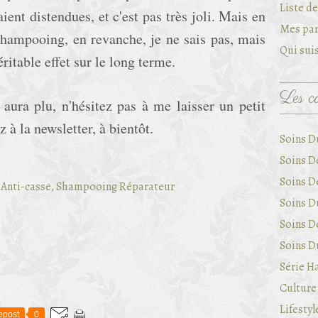
Liste d
nt distendues, et c'est pas très joli. Mais en
Mes par
shampooing, en revanche, je ne sais pas, mais
Qui suis
éritable effet sur le long terme.
Les ca
 aura plu, n'hésitez pas à me laisser un petit
 à la newsletter, à bientôt.
Soins D
Soins D
Soins D
Soins Du
Soins D
Soins Du
Série Ha
Culture 
Lifestyl
epost
0