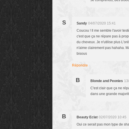
Je comprends, des bisou
S
Sandy
04/07/2020 15:41
Coucou ! Il me semble l'avoir tes
c'est que ça ne répare pas à prop
du cheveux. Je n'utilise plus L'oréa
n'aime clairement pas hahaha. Ma
bisous
Répondre
B
Blonde and Peonies
13
C'est clair que ça ne ré
dans une grande majorité
B
Beauty Eclat
02/07/2020 10:45
Oui ce serait pas mon type de sh