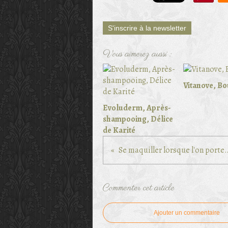
S'inscrire à la newsletter
Vous aimerez aussi :
Vitanove, Bo
Evoluderm, Après-
shampooing, Délice
de Karité
Se maquiller lorsque l'on
Commenter cet article
Ajouter un commentaire