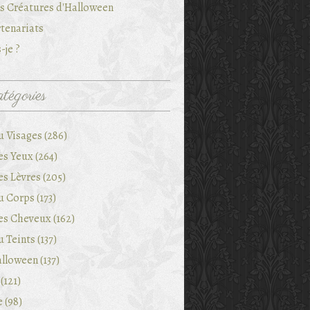
es Créatures d'Halloween
tenariats
-je ?
tégories
u Visages (286)
es Yeux (264)
es Lèvres (205)
 Corps (173)
es Cheveux (162)
 Teints (137)
lloween (137)
(121)
e (98)