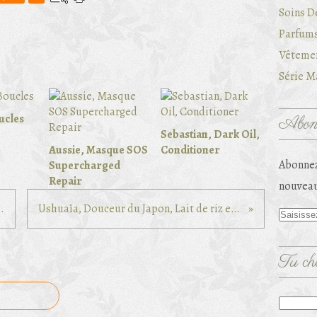
Soins D
Parfums
Vêtemen
Série Ma
ucles
Abonn
Sebastian, Dark Oil,
Aussie, Masque SOS
Conditioner
Abonnez
Supercharged
Repair
nouveau
 porte des lunettes
Ushuaïa, Douceur du Japon, Lait de riz et fleur de sakura
Tu che