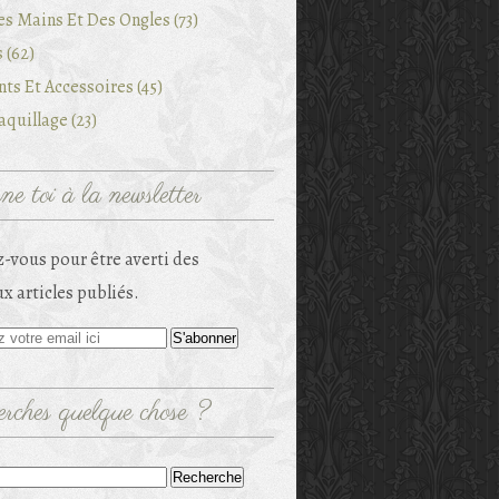
es Mains Et Des Ongles (73)
 (62)
ts Et Accessoires (45)
quillage (23)
e toi à la newsletter
-vous pour être averti des
x articles publiés.
rches quelque chose ?