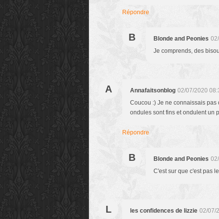
Répondre
B
Blonde and Peonies
02
Je comprends, des bisou
A
Annafaitsonblog
02/07/2020 08:
Coucou :) Je ne connaissais pas d
ondules sont fins et ondulent un pe
Répondre
B
Blonde and Peonies
02
C'est sur que c'est pas le
L
les confidences de lizzie
02/07/