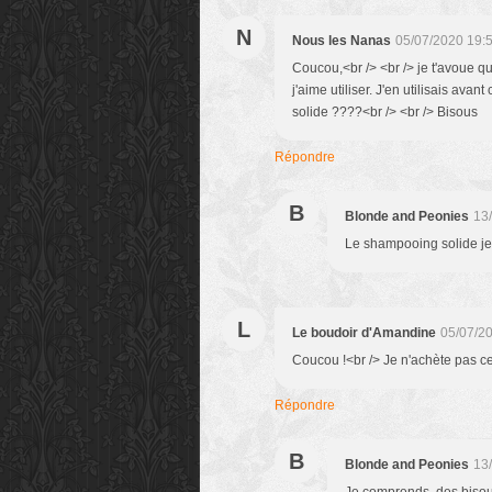
N
Nous les Nanas
05/07/2020 19:
Coucou,<br /> <br /> je t'avoue q
j'aime utiliser. J'en utilisais ava
solide ????<br /> <br /> Bisous
Répondre
B
Blonde and Peonies
13
Le shampooing solide je n
L
Le boudoir d'Amandine
05/07/2
Coucou !<br /> Je n'achète pas cet
Répondre
B
Blonde and Peonies
13