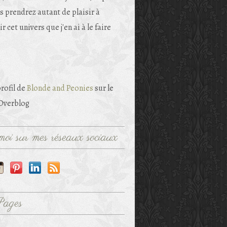
s prendrez autant de plaisir à
r cet univers que j'en ai à le faire
profil de
Blonde and Peonies
sur le
 Overblog
oi sur mes réseaux sociaux
Pages