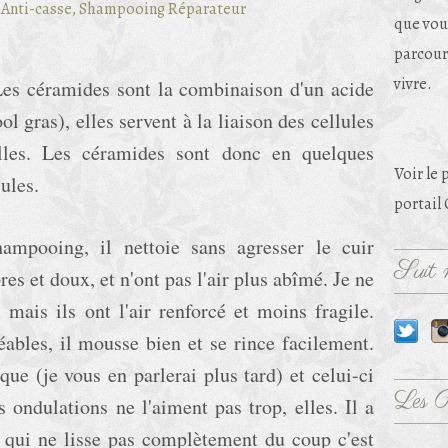
que vou
parcouri
vivre.
 Les céramides sont la combinaison d'un acide
ol gras), elles servent à la liaison des cellules
lles. Les céramides sont donc en quelques
Voir le 
lules.
portail
ampooing, il nettoie sans agresser le cuir
Suit m
es et doux, et n'ont pas l'air plus abîmé. Je ne
, mais ils ont l'air renforcé et moins fragile.
éables, il mousse bien et se rince facilement.
rque (je vous en parlerai plus tard) et celui-ci
Les 
 ondulations ne l'aiment pas trop, elles. Il a
is qui ne lisse pas complètement du coup c'est