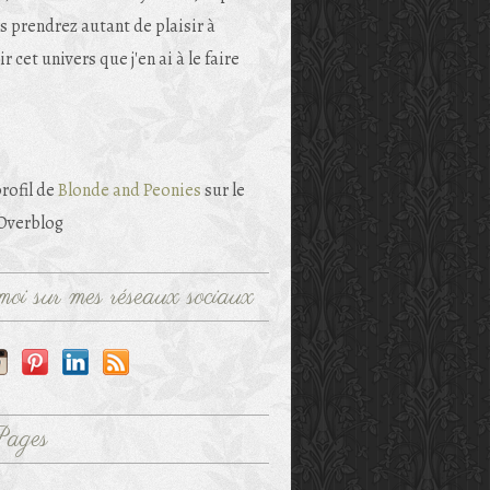
s prendrez autant de plaisir à
r cet univers que j'en ai à le faire
profil de
Blonde and Peonies
sur le
 Overblog
oi sur mes réseaux sociaux
Pages