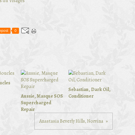
s du Visages
epost
0
ucles
Sebastian, Dark Oil,
Aussie, Masque SOS
Conditioner
Supercharged
Repair
Anastasia Beverly Hills, Norvina