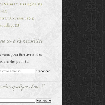
es Mains Et Des Ongles (73)
 (62)
ts Et Accessoires (45)
quillage (23)
e toi à la newsletter
-vous pour être averti des
x articles publiés.
rches quelque chose ?