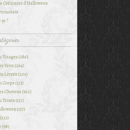
es Créatures d'Halloween
tenariats
-je ?
tégories
u Visages (286)
es Yeux (264)
es Lèvres (205)
 Corps (173)
es Cheveux (162)
 Teints (137)
lloween (137)
(121)
e (98)