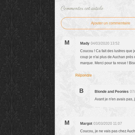
Commenter cet article
Ajouter un commentaire
M
Mady
04/03/2020 13:52
Coucou ! Ca fait des lustres que
coup je n'ai plus de Auchan près 
marque. Merci pour ta revue ! Bi
Répondre
B
Blonde and Peonies
07
Avant je n'en avais pas, j
M
Margot
03/03/2020 11:07
Coucou, je ne vais pas chez Auchan