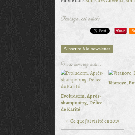
Publié dans
Soins des Cheveux
,
Soin
Partager cet article
R
S'inscrire à la newsletter
Vous aimerez aussi :
Vitanove, Bo
Evoluderm, Après-
shampooing, Délice
de Karité
Ce que j'ai visité en 2019