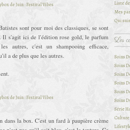
Liste d
Mes par
Qui suis
atistes sont pour moi des classiques, se sont
l s'agit ici de l'édition rose gold, le parfum
Les ca
es autres, c'est un shampooing efficace,
'il a de plus que les autres.
Soins D
Soins D
ent.
Soins D
Soins Du
Soins D
Soins Du
Série Ha
Culture 
n dans la box. C'est un fard à paupière crème
Lifestyl
 n'est pas qu'il soit bleu, c'est la texture. Ce