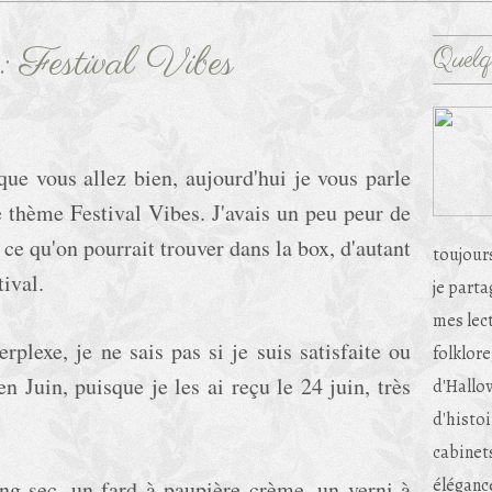
: Festival Vibes
Quelq
que vous allez bien, aujourd'hui je vous parle
e thème Festival Vibes. J'avais un peu peur de
e qu'on pourrait trouver dans la box, d'autant
toujour
tival.
je part
mes lec
plexe, je ne sais pas si je suis satisfaite ou
folklore
 en Juin, puisque je les ai reçu le 24 juin, très
d'Hallow
d'histoi
cabinets
éléganc
g sec, un fard à paupière crème, un verni à