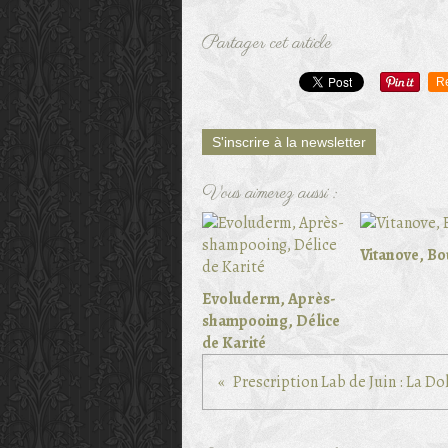
Partager cet article
R
S'inscrire à la newsletter
Vous aimerez aussi :
Vitanove, Bo
Evoluderm, Après-
shampooing, Délice
de Karité
Prescription Lab de Juin : La Do