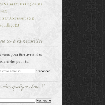
es Mains Et Des Ongles (73)
 (62)
ts Et Accessoires (45)
quillage (23)
e toi à la newsletter
-vous pour être averti des
x articles publiés.
rches quelque chose ?