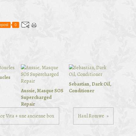
epost
0
ucles
Sebastian, Dark Oil,
Aussie, Masque SOS
Conditioner
Supercharged
Repair
lce Vita + une ancienne box
Haul Romwe