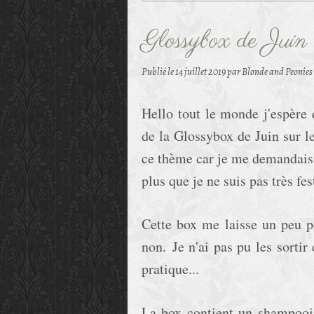
Glossybox de Juin 
Publié le
14 juillet 2019
par Blonde and Peonies
Hello tout le monde j'espère 
de la Glossybox de Juin sur l
ce thème car je me demandais c
plus que je ne suis pas très fes
Cette box me laisse un peu per
non.
Je n'ai pas pu les sortir
pratique...
La box contient un shampooin