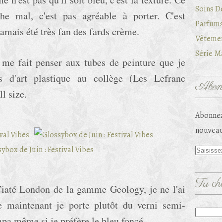
Soins D
he mal, c'est pas agréable à porter. C'est
Parfums
amais été très fan des fards crème.
Vêtemen
Série Ma
 me fait penser aux tubes de peinture que je
s d'art plastique au collège (Les Lefranc
Abonn
l size.
Abonnez
nouveau
Tu che
Ciaté London de la gamme Geology, je ne l'ai
e maintenant je porte plutôt du verni semi-
pa même si je préfère le bleu foncé.