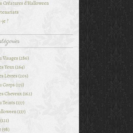
es Créatures d'Halloween
tenariats
-je ?
tégories
u Visages (286)
es Yeux (264)
es Lèvres (205)
 Corps (173)
es Cheveux (162)
 Teints (137)
lloween (137)
(121)
e (98)