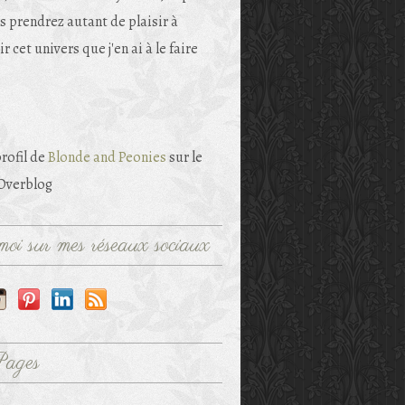
s prendrez autant de plaisir à
r cet univers que j'en ai à le faire
profil de
Blonde and Peonies
sur le
 Overblog
oi sur mes réseaux sociaux
Pages