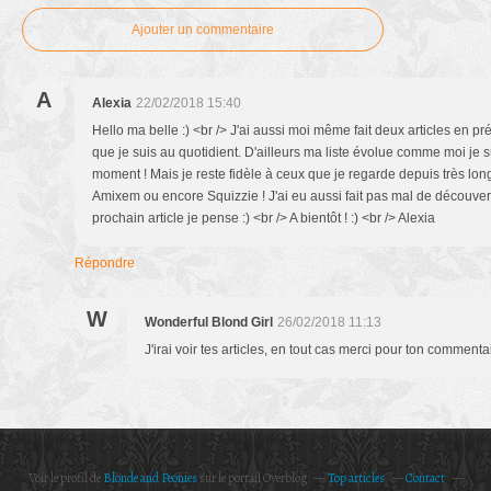
Ajouter un commentaire
A
Alexia
22/02/2018 15:40
Hello ma belle :) <br /> J'ai aussi moi même fait deux articles en 
que je suis au quotidient. D'ailleurs ma liste évolue comme moi je s
moment ! Mais je reste fidèle à ceux que je regarde depuis très l
Amixem ou encore Squizzie ! J'ai eu aussi fait pas mal de découver
prochain article je pense :) <br /> A bientôt ! :) <br /> Alexia
Répondre
W
Wonderful Blond Girl
26/02/2018 11:13
J'irai voir tes articles, en tout cas merci pour ton commentai
Voir le profil de
Blonde and Peonies
sur le portail Overblog
Top articles
Contact