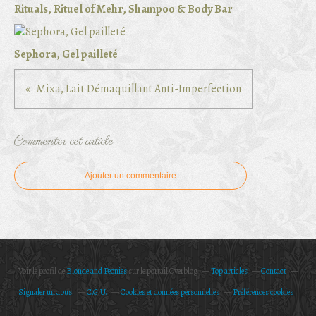
Rituals, Rituel of Mehr, Shampoo & Body Bar
Sephora, Gel pailleté
Mixa, Lait Démaquillant Anti-Imperfection
Commenter cet article
Ajouter un commentaire
Voir le profil de
Blonde and Peonies
sur le portail Overblog
Top articles
Contact
Signaler un abus
C.G.U.
Cookies et données personnelles
Préférences cookies