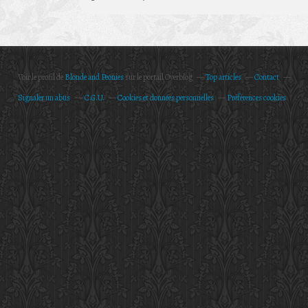
Voir le profil de
Blonde and Peonies
sur le portail Overblog
Top articles
Contact
Signaler un abus
C.G.U.
Cookies et données personnelles
Préférences cookies