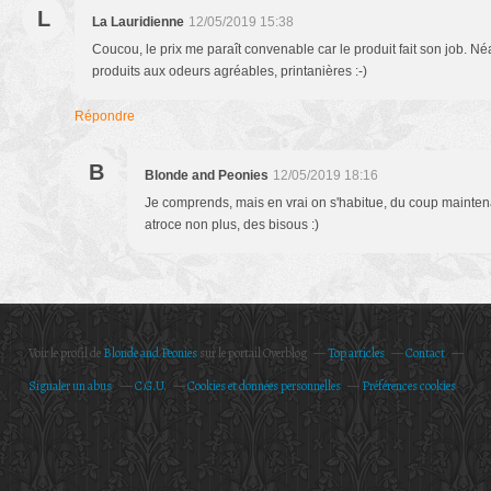
L
La Lauridienne
12/05/2019 15:38
Coucou, le prix me paraît convenable car le produit fait son job. Né
produits aux odeurs agréables, printanières :-)
Répondre
B
Blonde and Peonies
12/05/2019 18:16
Je comprends, mais en vrai on s'habitue, du coup maintena
atroce non plus, des bisous :)
Voir le profil de
Blonde and Peonies
sur le portail Overblog
Top articles
Contact
Signaler un abus
C.G.U.
Cookies et données personnelles
Préférences cookies