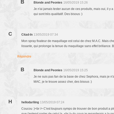
B
Blonde and Peonies
16/05/2019 15:26
Je n'ai jamais tester aucun de ces produits, mais oui, il y 
qui sont très qualitatif. Des bisous :)
C
Citad-In
13/05/2019 07:34
Mon spray fixateur de maquillage est celui de chez M.A.C. Mais che
lissante, qui prolonge la tenue du maquillage sans effet brillance. 
Répondre
B
Blonde and Peonies
16/05/2019 15:25
Je ne suis pas fan de la base de chez Sephora, mais je n'a
MAC, je le trouve assez cher, des bisous :)
H
hellodarliing
13/05/2019 07:24
Coucou :)<br /> C'est toujours symps de trouver de bon produit a plus
que j'entend parler de celui la, <br /> du coup je regarderais a la