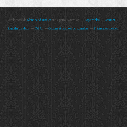
Voir le profil de
Blonde and Peonies
sur le portail Overblog
Top articles
Contact
Signaler un abus
C.G.U.
Cookies et données personnelles
Préférences cookies