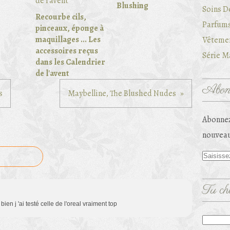
Blushing
Soins D
Recourbe cils,
Parfums
pinceaux, éponge à
maquillages ... Les
Vêtemen
accessoires reçus
Série Ma
dans les Calendrier
de l'avent
Abonn
s
Maybelline, The Blushed Nudes
Abonnez
nouveau
Tu che
s bien j 'ai testé celle de l'oreal vraiment top