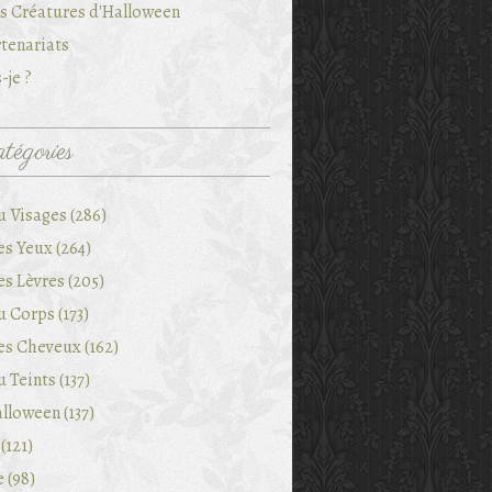
es Créatures d'Halloween
tenariats
-je ?
tégories
u Visages (286)
es Yeux (264)
es Lèvres (205)
 Corps (173)
es Cheveux (162)
 Teints (137)
lloween (137)
(121)
e (98)