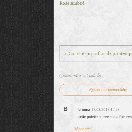
Rose Ambré
Comme un parfum de printemp
Commenter cet article
Ajouter un commentaire
B
brouna
17/03/2017 15:28
cette palette correctrice a l'air tre
Répondre