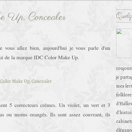
 Up, Concealer
Quelq
e vous allez bien, aujourd'hui je vous parle d'un
celui de la marque IDC Color Make Up.
toujour
je part
mes lec
folklore
d'Hallow
tient 5 correcteurs crèmes. Un violet, un vert et 3
d'histoi
us ou moins orangés. Ils sont assez couvrant, ils
cabinets
éléganc