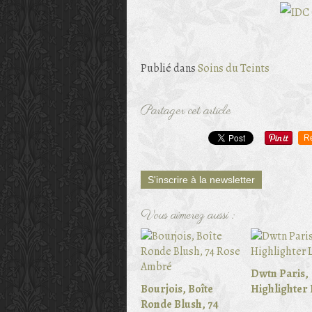
Publié dans
Soins du Teints
Partager cet article
R
S'inscrire à la newsletter
Vous aimerez aussi :
Dwtn Paris,
Bourjois, Boîte
Highlighter 
Ronde Blush, 74