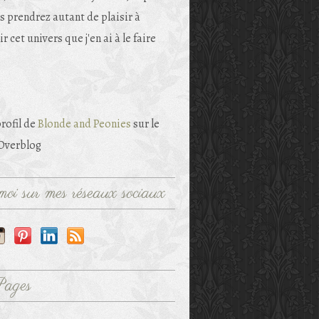
s prendrez autant de plaisir à
r cet univers que j'en ai à le faire
profil de
Blonde and Peonies
sur le
 Overblog
oi sur mes réseaux sociaux
Pages