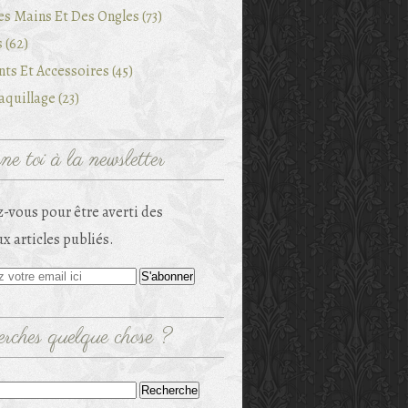
es Mains Et Des Ongles (73)
 (62)
ts Et Accessoires (45)
quillage (23)
e toi à la newsletter
-vous pour être averti des
x articles publiés.
rches quelque chose ?