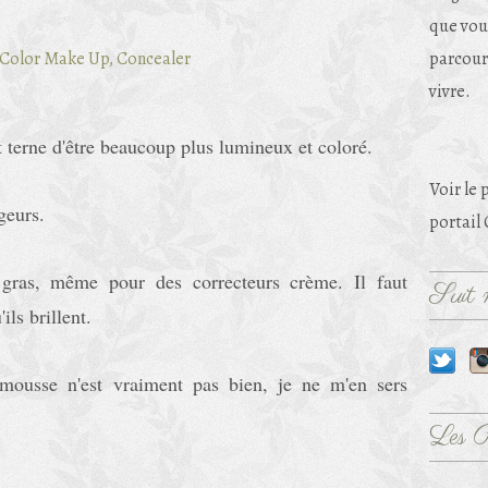
que vou
parcouri
vivre.
t terne d'être beaucoup plus lumineux et coloré.
Voir le 
geurs.
portail
s gras, même pour des correcteurs crème. Il faut
Suit m
ls brillent.
 mousse n'est vraiment pas bien, je ne m'en sers
Les 