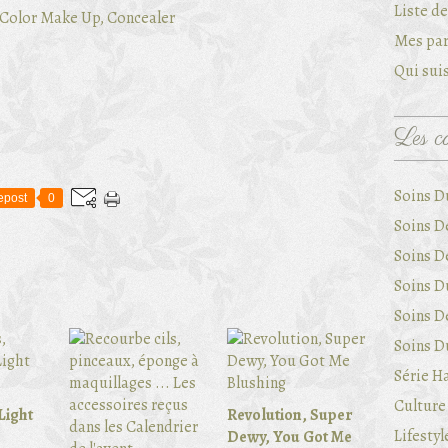
Liste d
Mes par
Qui suis
Les ca
Soins D
epost
0
Soins D
Soins D
Soins Du
Soins D
Soins Du
Série Ha
Culture 
Light
Revolution, Super
Lifestyl
Dewy, You Got Me