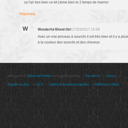
ca l'air tres bien ce kit j'aime bien le 2 temps de marron
Répondre
W
Wonderful Blond Girl
27/03/2017 15:59
Avec un vrai pinceau à sourcils il est très bien et il y a plu
à la couleur des sourcils et des cheveux
Voir le profil de
Blonde and Peonies
sur le portail Overblog
Top articles
Contact
Signaler un abus
C.G.U.
Cookies et données personnelles
Préférences cookies