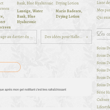
Liste d
Mes par
Laneige, Water
Mario Badescu,
ce,
Bank, Blue
Drying Lotion
Qui suis
ect
Hyaluronic
screen
Les ca
Klorane, Crème de jour sans rinçage au dattier du désert
Des idées pour Halloween
Soins D
Soins D
Soins D
Soins Du
Soins D
Soins Du
ue après mon gel notifiant c'est tres rafraîchissant
Série Ha
Culture 
Lifestyl