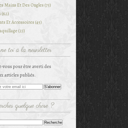
es Mains Et Des Ongles (73)
 (62)
ts Et Accessoires (45)
quillage (23)
e toi à la newsletter
-vous pour être averti des
x articles publiés.
rches quelque chose ?