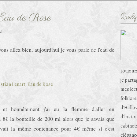
 Eau de Rose
Quelq
es
ous allez bien, aujourd'hui je vous parle de l'eau de
toujour
je part
mes lec
folklore
d'Hallow
e et honnêtement j'ai eu la flemme d'aller en
d'histoi
 8€ la bouteille de 200 ml alors que je savais que
cabinets
t avait la même contenance pour 4€ même si c'est
éléganc