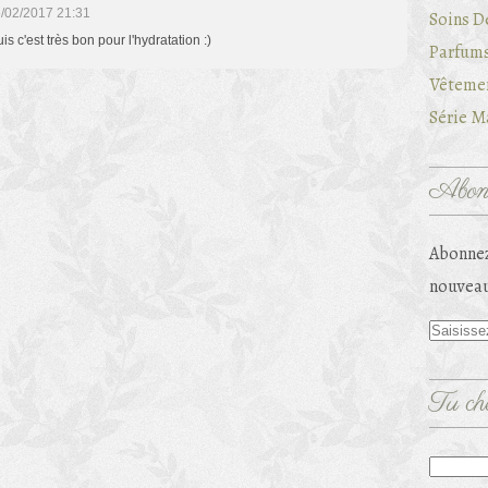
/02/2017 21:31
Soins D
is c'est très bon pour l'hydratation :)
Parfums
Vêtemen
Série Ma
Abonn
Abonnez
nouveau
Tu che