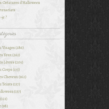
es Créatures d'Halloween
tenariats
-je ?
tégories
u Visages (286)
es Yeux (263)
es Lèvres (205)
 Corps (173)
es Cheveux (162)
 Teints (137)
lloween (137)
(121)
e (98)