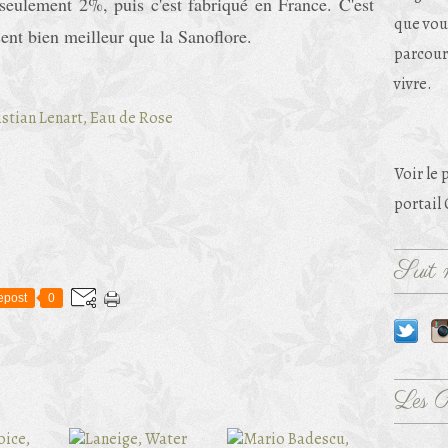
seulement 2%, puis c'est fabriqué en France. C'est
que vou
 sent bien meilleur que la Sanoflore.
parcouri
vivre.
Voir le 
portail
Suit m
epost
0
Les 