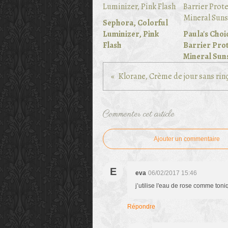
Sephora, Colorful
Luminizer, Pink
Paula's Choi
Flash
Barrier Prot
Mineral Sun
Commenter cet article
Ajouter un commentaire
E
eva
06/02/2017 15:46
j’utilise l'eau de rose comme toniq
Répondre