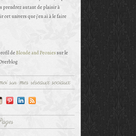
s prendrez autant de plaisir à
r cet univers que j'en ai à le faire
profil de
Blonde and Peonies
sur le
 Overblog
oi sur mes réseaux sociaux
Pages