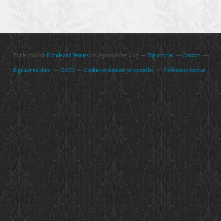
Voir le profil de
Blonde and Peonies
sur le portail Overblog
Top articles
Contact
Signaler un abus
C.G.U.
Cookies et données personnelles
Préférences cookies