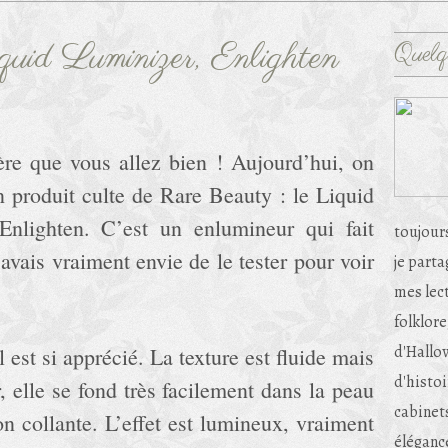
uid Luminizer, Enlighten
Quelq
ère que vous allez bien ! Aujourd’hui, on
n produit culte de Rare Beauty : le Liquid
Enlighten. C’est un enlumineur qui fait
toujour
’avais vraiment envie de le tester pour voir
je part
mes lec
folklore
d'Hallow
l est si apprécié. La texture est fluide mais
d'histoi
r, elle se fond très facilement dans la peau
cabinets
on collante. L’effet est lumineux, vraiment
éléganc