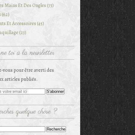
es Mains Et Des Ongles (73)
 (62)
ts Et Accessoires (45)
quillage (23)
e toi à la newsletter
-vous pour être averti des
x articles publiés.
rches quelque chose ?