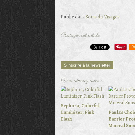
Publié dans
Soins du Visages
Partager cet article
R
S'inscrire à la newsletter
Vous aimerez aussi :
Sephora, Colorful
Luminizer, Pink
Paula's Choi
Flash
Barrier Prot
Mineral Sun