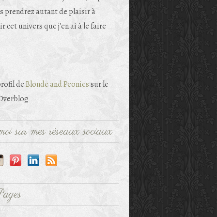
s prendrez autant de plaisir à
r cet univers que j'en ai à le faire
profil de
Blonde and Peonies
sur le
 Overblog
oi sur mes réseaux sociaux
Pages