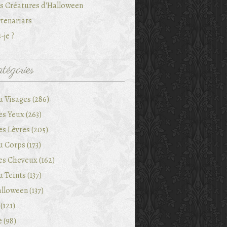
es Créatures d'Halloween
tenariats
-je ?
tégories
u Visages (286)
es Yeux (263)
es Lèvres (205)
 Corps (173)
es Cheveux (162)
 Teints (137)
lloween (137)
(121)
e (98)